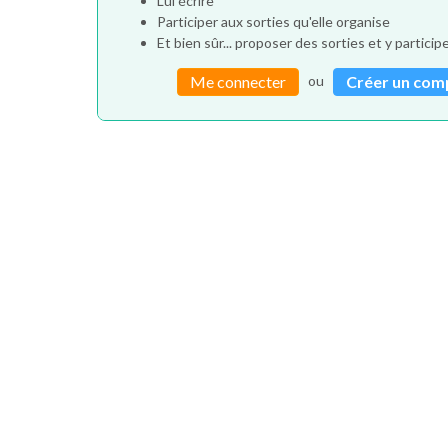
Lui écrire
Participer aux sorties qu'elle organise
Et bien sûr... proposer des sorties et y particip
ou
Me connecter
Créer un com