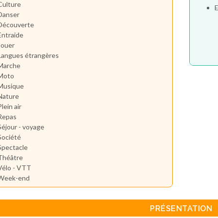
Culture
E
Danser
Découverte
Entraide
Jouer
Langues étrangères
Marche
Moto
Musique
Nature
Plein air
Repas
Séjour - voyage
Société
Spectacle
Théâtre
Vélo - VTT
Week-end
PRÉSENTATION