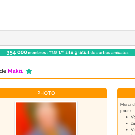
354 000
er
1
site gratuit
membres : TMS
de sorties amicales
l de
Maki1
PHOTO
Merci d
pour :
Vo
L'
Vo