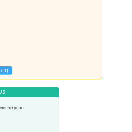
UIT)
US
tement) pour :