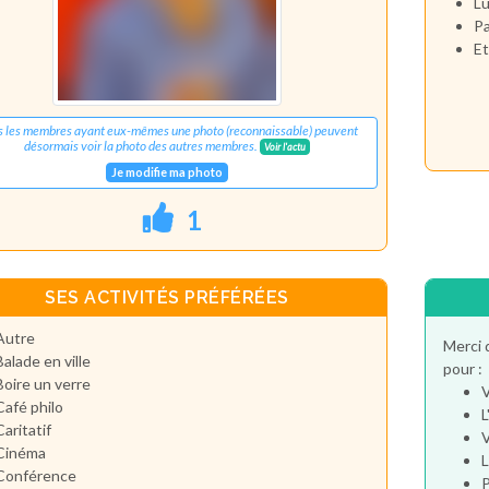
Lu
Pa
Et
s les membres ayant eux-mêmes une photo (reconnaissable) peuvent
désormais voir la photo des autres membres.
Voir l'actu
Je modifie ma photo
1
SES ACTIVITÉS PRÉFÉRÉES
Autre
Merci 
Balade en ville
pour :
Boire un verre
V
Café philo
L
Caritatif
V
Cinéma
L
Conférence
P