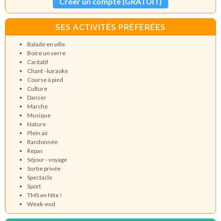
Créer un compte (GRATUIT)
SES ACTIVITÉS PRÉFÉRÉES
Balade en ville
Boire un verre
Caritatif
Chant - karaoke
Course à pied
Culture
Danser
Marche
Musique
Nature
Plein air
Randonnée
Repas
Séjour - voyage
Sortie privée
Spectacle
Sport
TMS en fête !
Week-end