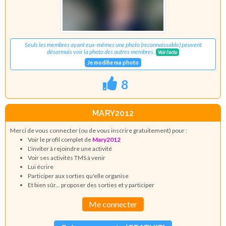
Seuls les membres ayant eux-mêmes une photo (reconnaissable) peuvent
désormais voir la photo des autres membres.
Voir l'actu
Je modifie ma photo
8
MARY2012
Merci de vous connecter (ou de vous inscrire gratuitement) pour :
Voir le profil complet de
Mary2012
L'inviter à rejoindre une activité
Voir ses activités TMS à venir
Lui écrire
Participer aux sorties qu'elle organise
Et bien sûr... proposer des sorties et y participer
Me connecter