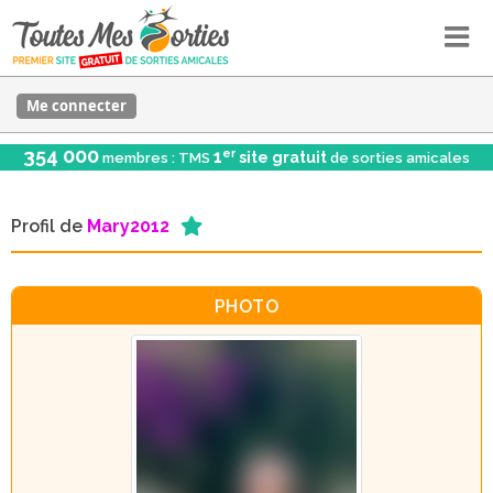
Me connecter
354 000
er
1
site gratuit
membres : TMS
de sorties amicales
Profil de
Mary2012
PHOTO