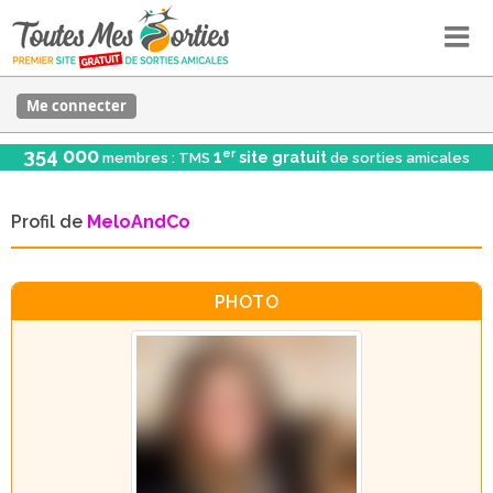
Me connecter
354 000
er
1
site gratuit
membres : TMS
de sorties amicales
Profil de
MeloAndCo
PHOTO