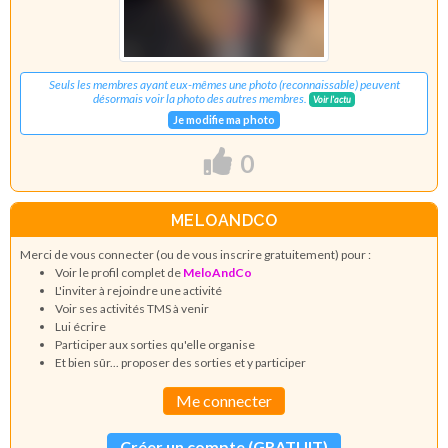
Seuls les membres ayant eux-mêmes une photo (reconnaissable) peuvent
désormais voir la photo des autres membres.
Voir l'actu
Je modifie ma photo
0
MELOANDCO
Merci de vous connecter (ou de vous inscrire gratuitement) pour :
Voir le profil complet de
MeloAndCo
L'inviter à rejoindre une activité
Voir ses activités TMS à venir
Lui écrire
Participer aux sorties qu'elle organise
Et bien sûr... proposer des sorties et y participer
Me connecter
Créer un compte (GRATUIT)