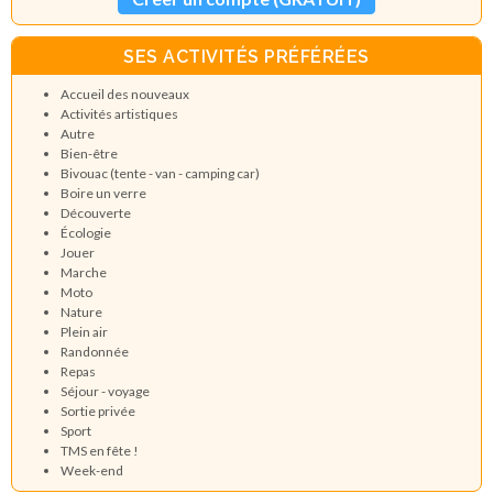
SES ACTIVITÉS PRÉFÉRÉES
Accueil des nouveaux
Activités artistiques
Autre
Bien-être
Bivouac (tente - van - camping car)
Boire un verre
Découverte
Écologie
Jouer
Marche
Moto
Nature
Plein air
Randonnée
Repas
Séjour - voyage
Sortie privée
Sport
TMS en fête !
Week-end