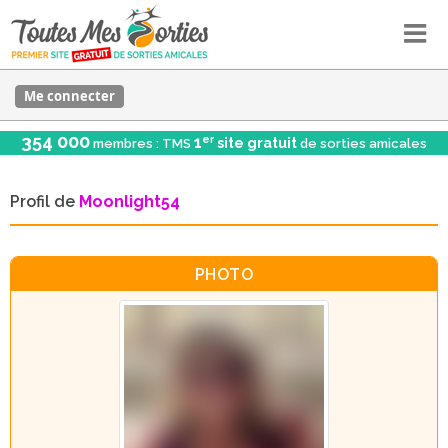
Me connecter
354 000
er
1
site gratuit
membres : TMS
de sorties amicales
Profil de
Moonlight54
PHOTO