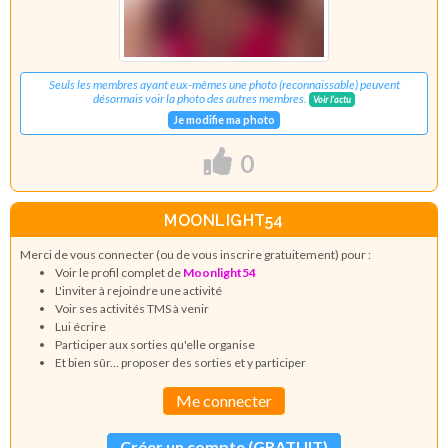
Seuls les membres ayant eux-mêmes une photo (reconnaissable) peuvent
désormais voir la photo des autres membres.
Voir l'actu
Je modifie ma photo
0
MOONLIGHT54
Merci de vous connecter (ou de vous inscrire gratuitement) pour :
Voir le profil complet de
Moonlight54
L'inviter à rejoindre une activité
Voir ses activités TMS à venir
Lui écrire
Participer aux sorties qu'elle organise
Et bien sûr... proposer des sorties et y participer
Me connecter
Créer un compte (GRATUIT)