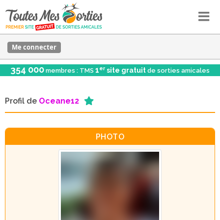
Me connecter
354 000
er
1
site gratuit
membres : TMS
de sorties amicales
Profil de
Oceane12
PHOTO