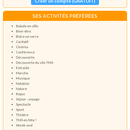
Créer un compte (GRATUIT)
SES ACTIVITÉS PRÉFÉRÉES
Balade en ville
Bien-être
Boire un verre
Caritatif
Cinéma
Conférence
Découverte
Découverte du site TMS
Entraide
Marche
Musique
Natation
Nature
Repas
Séjour - voyage
Spectacle
Sport
Théâtre
TMS en fête !
Week-end