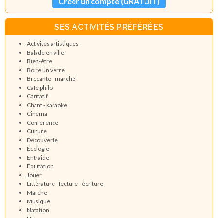
Créer un compte (GRATUIT)
SES ACTIVITÉS PRÉFÉRÉES
Activités artistiques
Balade en ville
Bien-être
Boire un verre
Brocante - marché
Café philo
Caritatif
Chant - karaoke
Cinéma
Conférence
Culture
Découverte
Écologie
Entraide
Équitation
Jouer
Littérature - lecture - écriture
Marche
Musique
Natation