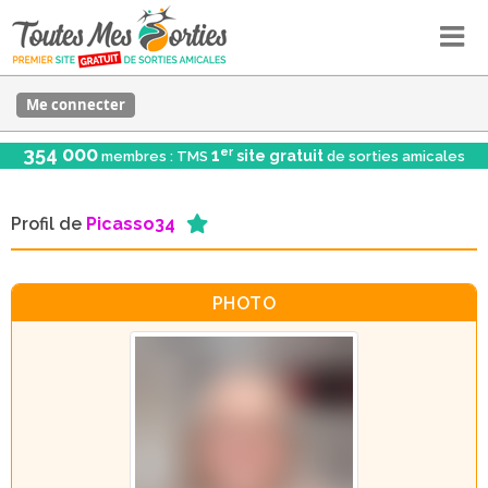
Me connecter
354 000
er
1
site gratuit
membres : TMS
de sorties amicales
Profil de
Picasso34
PHOTO