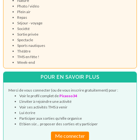
Nature
Photo / vidéo
Plein air
Repas
Séjour - voyage
Société
Sortie privée
Spectacle
Sports nautiques
Théâtre
TMS en fête !
Week-end
POUR EN SAVOIR PLUS
Merci de vous connecter (ou de vous inscrire gratuitement) pour :
Voir le profil complet de
Picasso34
L'inviter à rejoindre une activité
Voir ses activités TMS à venir
Lui écrire
Participer aux sorties qu'elle organise
Et bien sûr... proposer des sorties et y participer
Me connecter