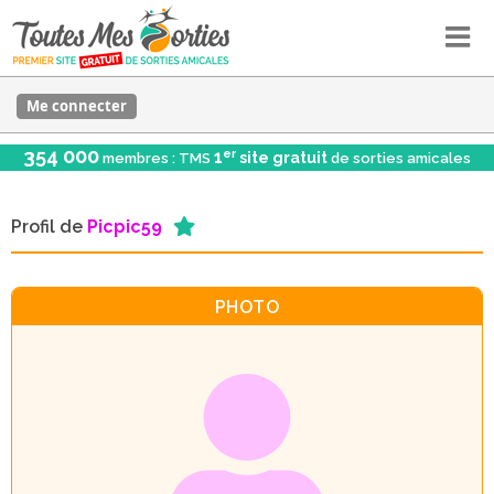
Me connecter
354 000
er
1
site gratuit
membres : TMS
de sorties amicales
Profil de
Picpic59
PHOTO