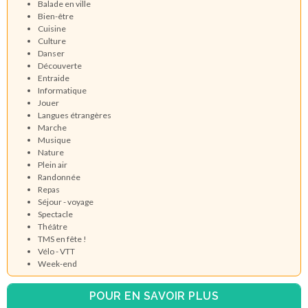
Balade en ville
Bien-être
Cuisine
Culture
Danser
Découverte
Entraide
Informatique
Jouer
Langues étrangères
Marche
Musique
Nature
Plein air
Randonnée
Repas
Séjour - voyage
Spectacle
Théâtre
TMS en fête !
Vélo - VTT
Week-end
POUR EN SAVOIR PLUS