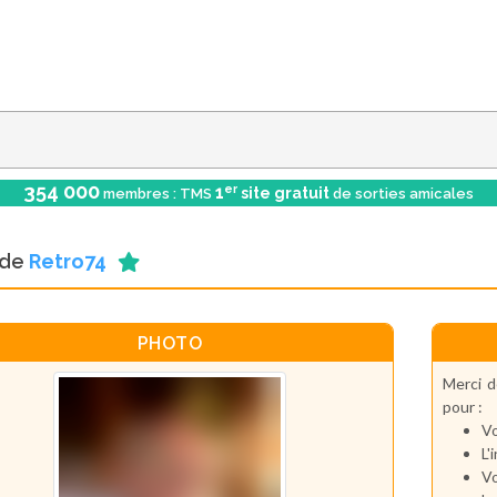
354 000
er
1
site gratuit
membres : TMS
de sorties amicales
l de
Retro74
PHOTO
Merci d
pour :
Vo
L'
Vo