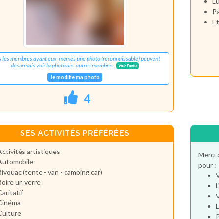
Lu
Pa
Et
s les membres ayant eux-mêmes une photo (reconnaissable) peuvent
désormais voir la photo des autres membres.
Voir l'actu
Je modifie ma photo
4
SES ACTIVITÉS PRÉFÉRÉES
Activités artistiques
Merci 
Automobile
pour :
Bivouac (tente - van - camping car)
V
Boire un verre
L
Caritatif
V
Cinéma
L
Culture
P