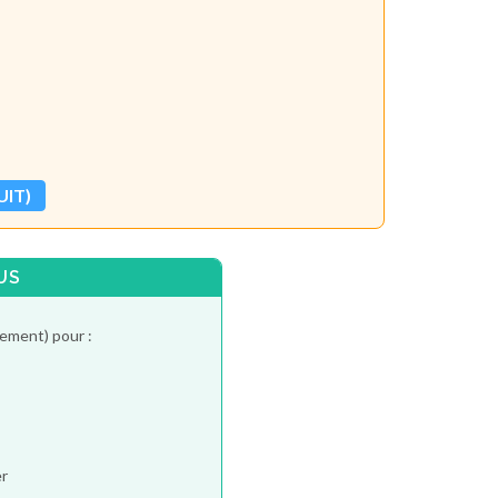
UIT)
US
tement) pour :
er