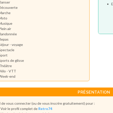
Danser
E
Découverte
Marche
Moto
Musique
Plein air
Randonnée
Repas
Séjour - voyage
Spectacle
Sport
Sports de glisse
Théâtre
Vélo - VTT
Week-end
PRÉSENTATION
 de vous connecter (ou de vous inscrire gratuitement) pour :
Voir le profil complet de
Retro74