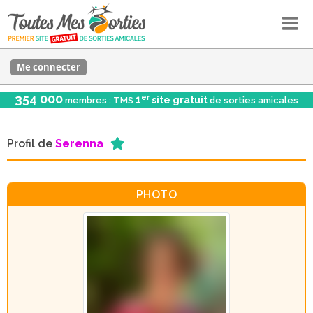
Me connecter
354 000
er
1
site gratuit
membres : TMS
de sorties amicales
Profil de
Serenna
PHOTO