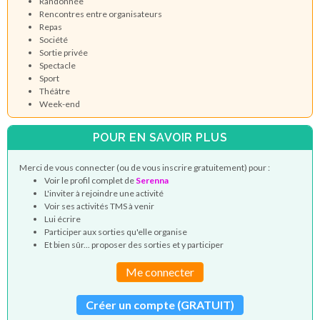
Randonnée
Rencontres entre organisateurs
Repas
Société
Sortie privée
Spectacle
Sport
Théâtre
Week-end
POUR EN SAVOIR PLUS
Merci de vous connecter (ou de vous inscrire gratuitement) pour :
Voir le profil complet de
Serenna
L'inviter à rejoindre une activité
Voir ses activités TMS à venir
Lui écrire
Participer aux sorties qu'elle organise
Et bien sûr... proposer des sorties et y participer
Me connecter
Créer un compte (GRATUIT)