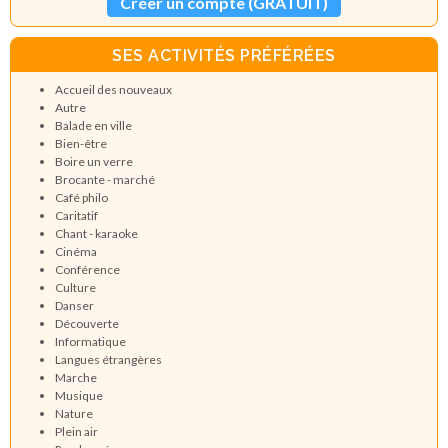
Créer un compte (GRATUIT)
SES ACTIVITÉS PRÉFÉRÉES
Accueil des nouveaux
Autre
Balade en ville
Bien-être
Boire un verre
Brocante - marché
Café philo
Caritatif
Chant - karaoke
Cinéma
Conférence
Culture
Danser
Découverte
Informatique
Langues étrangères
Marche
Musique
Nature
Plein air