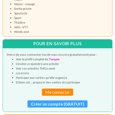
Séjour - voyage
Sortie privée
Spectacle
Sport
Théâtre
Vélo - VTT
Week-end
POUR EN SAVOIR PLUS
Merci de vous connecter (ou de vous inscrire gratuitement) pour :
Voir le profil complet de
Twopie
L'inviter à rejoindre une activité
Voir ses activités TMS à venir
Lui écrire
Participer aux sorties qu'elle organise
Et bien sûr... proposer des sorties et y participer
Me connecter
Créer un compte (GRATUIT)