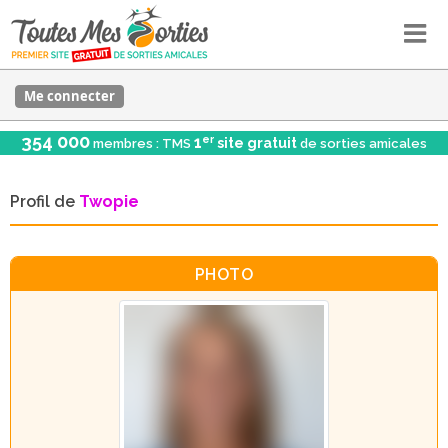
Me connecter
354 000
er
1
site gratuit
membres : TMS
de sorties amicales
Profil de
Twopie
PHOTO