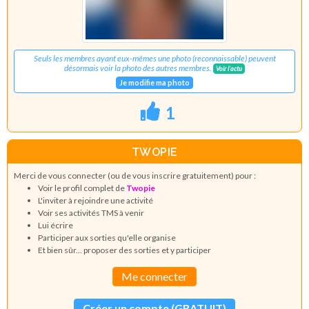
Seuls les membres ayant eux-mêmes une photo (reconnaissable) peuvent
désormais voir la photo des autres membres.
Voir l'actu
Je modifie ma photo
1
TWOPIE
Merci de vous connecter (ou de vous inscrire gratuitement) pour :
Voir le profil complet de
Twopie
L'inviter à rejoindre une activité
Voir ses activités TMS à venir
Lui écrire
Participer aux sorties qu'elle organise
Et bien sûr... proposer des sorties et y participer
Me connecter
Créer un compte (GRATUIT)