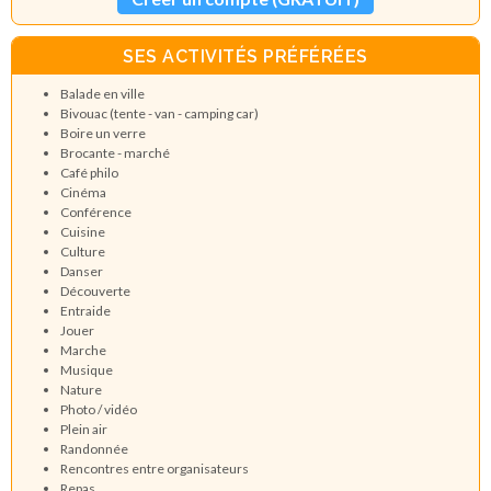
SES ACTIVITÉS PRÉFÉRÉES
Balade en ville
Bivouac (tente - van - camping car)
Boire un verre
Brocante - marché
Café philo
Cinéma
Conférence
Cuisine
Culture
Danser
Découverte
Entraide
Jouer
Marche
Musique
Nature
Photo / vidéo
Plein air
Randonnée
Rencontres entre organisateurs
Repas