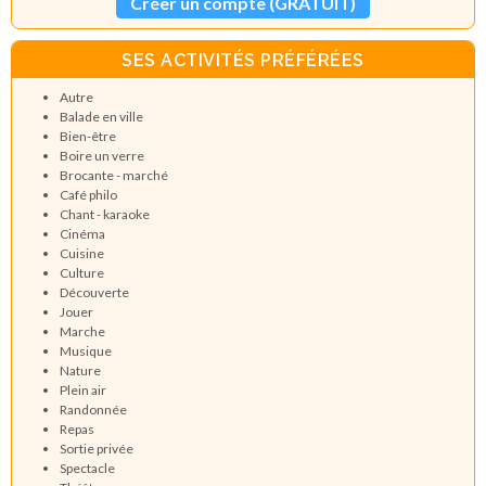
Créer un compte (GRATUIT)
SES ACTIVITÉS PRÉFÉRÉES
Autre
Balade en ville
Bien-être
Boire un verre
Brocante - marché
Café philo
Chant - karaoke
Cinéma
Cuisine
Culture
Découverte
Jouer
Marche
Musique
Nature
Plein air
Randonnée
Repas
Sortie privée
Spectacle