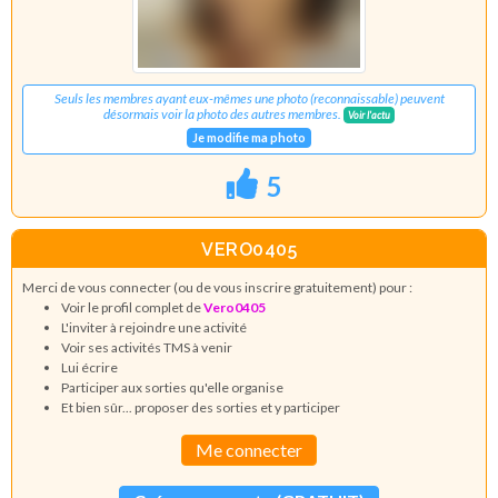
Seuls les membres ayant eux-mêmes une photo (reconnaissable) peuvent
désormais voir la photo des autres membres.
Voir l'actu
Je modifie ma photo
5
VERO0405
Merci de vous connecter (ou de vous inscrire gratuitement) pour :
Voir le profil complet de
Vero0405
L'inviter à rejoindre une activité
Voir ses activités TMS à venir
Lui écrire
Participer aux sorties qu'elle organise
Et bien sûr... proposer des sorties et y participer
Me connecter