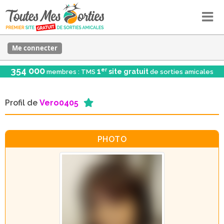
Me connecter
354 000
er
1
site gratuit
membres : TMS
de sorties amicales
Profil de
Vero0405
PHOTO