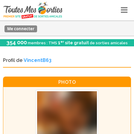
Me connecter
354 000
er
1
site gratuit
membres : TMS
de sorties amicales
Profil de
VincentB63
PHOTO