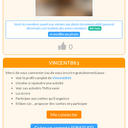
Seuls les membres ayant eux-mêmes une photo (reconnaissable) peuvent
désormais voir la photo des autres membres.
Voir l'actu
Je modifie ma photo
0
VINCENTB63
Merci de vous connecter (ou de vous inscrire gratuitement) pour :
Voir le profil complet de
VincentB63
L'inviter à rejoindre une activité
Voir ses activités TMS à venir
Lui écrire
Participer aux sorties qu'il organise
Et bien sûr... proposer des sorties et y participer
Me connecter
Créer un compte (GRATUIT)