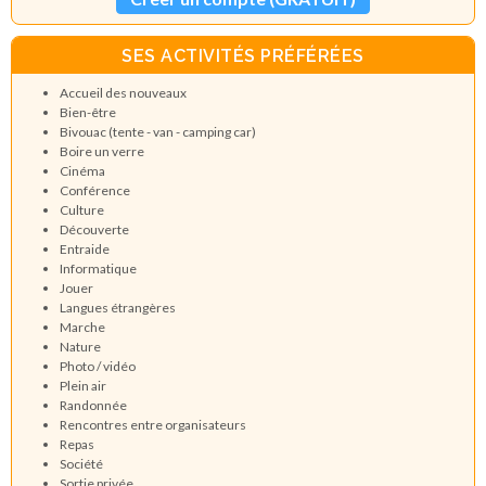
SES ACTIVITÉS PRÉFÉRÉES
Accueil des nouveaux
Bien-être
Bivouac (tente - van - camping car)
Boire un verre
Cinéma
Conférence
Culture
Découverte
Entraide
Informatique
Jouer
Langues étrangères
Marche
Nature
Photo / vidéo
Plein air
Randonnée
Rencontres entre organisateurs
Repas
Société
Sortie privée