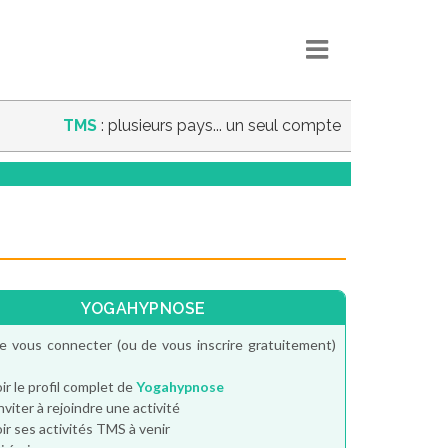
TMS
: plusieurs pays... un seul compte
YOGAHYPNOSE
e vous connecter (ou de vous inscrire gratuitement)
ir le profil complet de
Yogahypnose
inviter à rejoindre une activité
ir ses activités TMS à venir