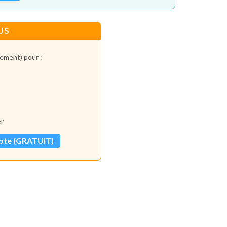
US
tement) pour :
er
pte (GRATUIT)