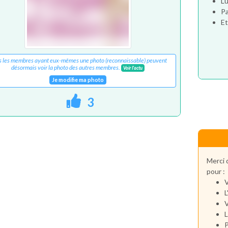
Lu
Pa
Et
s les membres ayant eux-mêmes une photo (reconnaissable) peuvent
désormais voir la photo des autres membres.
Voir l'actu
Je modifie ma photo
3
Merci 
pour :
V
L
V
L
P