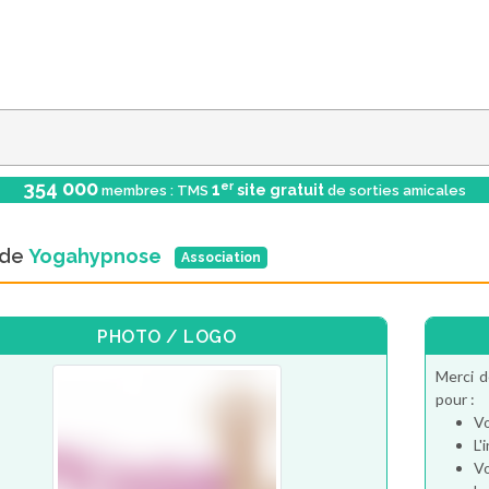
354 000
er
1
site gratuit
membres : TMS
de sorties amicales
l de
Yogahypnose
Association
PHOTO / LOGO
Merci d
pour :
Vo
L'
Vo