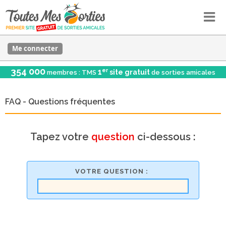
Me connecter
354 000
er
1
site gratuit
membres : TMS
de sorties amicales
FAQ - Questions fréquentes
Tapez votre
question
ci-dessous :
VOTRE QUESTION :