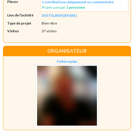
Places
Contributions uniquement en commentaire
Projet suivi par
1 personne
Lieu de l'activité
DESTELBERGEN (BE)
Type de projet
Bien-être
Visites
37 visites
ORGANISATEUR
Felintrepide