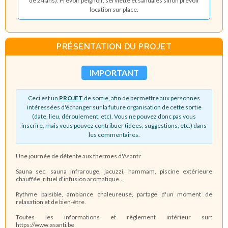
de 24 ans). Prévoir peignoir, serviette et sandales sinon prévoir
location sur place.
PRÉSENTATION DU PROJET
IMPORTANT
Ceci est un
PROJET
de sortie, afin de permettre aux personnes
intéressées d'échanger sur la future organisation de cette sortie
(date, lieu, déroulement, etc). Vous ne pouvez donc pas vous
inscrire, mais vous pouvez contribuer (idées, suggestions, etc.) dans
les commentaires.
Une journée de détente aux thermes d'Asanti:
Sauna sec, sauna infrarouge, jacuzzi, hammam, piscine extérieure
chauffée, rituel d'infusion aromatique…
Rythme paisible, ambiance chaleureuse, partage d'un moment de
relaxation et de bien-être.
Toutes les informations et règlement intérieur sur:
https://www.asanti.be