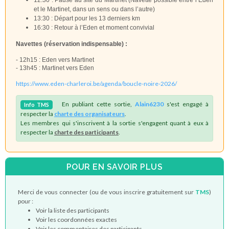
et le Martinet, dans un sens ou dans l’autre)
13:30 : Départ pour les 13 derniers km
16:30 : Retour à l’Eden et moment convivial
Navettes (réservation indispensable) :
- 12h15 : Eden vers Martinet
- 13h45 : Martinet vers Eden
https://www.eden-charleroi.be/agenda/boucle-noire-2026/
En publiant cette sortie,
Alain6230
s'est engagé à
Info
TMS
respecter la
charte des organisateurs
.
Les membres qui s'inscrivent à la sortie s'engagent quant à eux à
respecter la
charte des participants
.
POUR EN SAVOIR PLUS
Merci de vous connecter (ou de vous inscrire gratuitement sur
TMS
)
pour :
Voir la liste des participants
Voir les coordonnées exactes
Voir les commentaires des participants