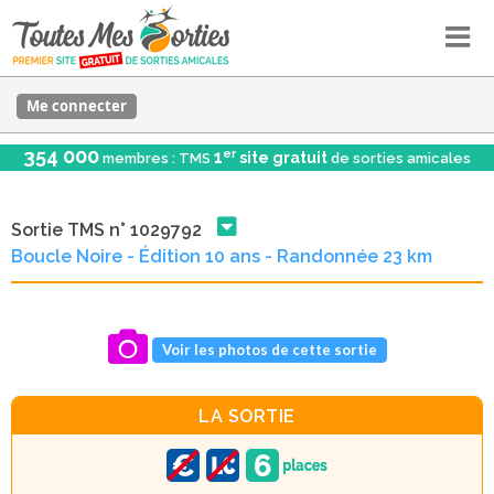
Me connecter
354 000
er
1
site gratuit
membres : TMS
de sorties amicales
Sortie TMS n° 1029792
Boucle Noire - Édition 10 ans - Randonnée 23 km
Voir les photos de cette sortie
LA SORTIE