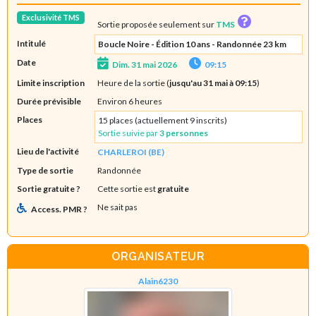
Exclusivité TMS
Sortie proposée seulement sur
TMS
Intitulé
Boucle Noire - Édition 10 ans - Randonnée 23 km
Date
Dim. 31 mai 2026
09:15
Limite inscription
Heure de la sortie (
jusqu'au 31 mai à 09:15
)
Durée prévisible
Environ 6 heures
Places
15 places (actuellement 9 inscrits)
Sortie suivie par
3 personnes
Lieu de l'activité
CHARLEROI (BE)
Type de sortie
Randonnée
Sortie gratuite ?
Cette sortie est
gratuite
Ne sait pas
Access. PMR ?
ORGANISATEUR
Alain6230