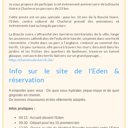
Je vous propose de participer à cet événement anniversaire de la Boucle
Noire à Charleroi un parcours de 23 km.
Cette année est un peu spéciale : pour les 10 ans de la Boucle Noire,
l’Eden, centre culturel de Charleroi prévoit des animations et
événements tout au long du parcours.
La Boucle noire s’affranchit des barrières territoriales de la ville, longe
les anciennes cathédrales de l’industrie lourde, serpente dans une forêt
réinventée, s’invite dans un parc à l’anglaise, s’extasie au sommet des
terrils. Un peu curieuse, elle passe à travers les murs, descend dans les
jardins et les friches des quartiers de banlieues, traverse un tunnel
glauque, consacre des terrils-balcons sur un grand paysage...
https://cheminsdesterrils.be/
Info sur le site de l'Eden &
réservation
A emporter avec vous :
De quoi vous hydrater,
pique-nique et de quoi
grignoter en chemin.
De bonnes chaussures et d
es vêtements adaptés.
Infos pratiques :
09:15 : Accueil devant l’Eden
09:30 : Départ pour les 10 premiers km
12:30 : Pause au site du Martinet (
Navette possible entre l’Eden