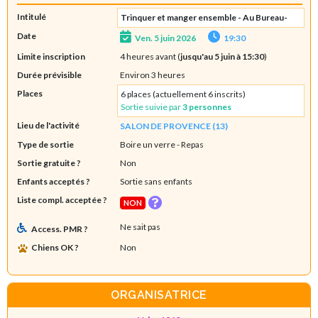
Intitulé
Trinquer et manger ensemble - Au Bureau-
Date
Ven. 5 juin 2026
19:30
Limite inscription
4 heures avant (
jusqu'au 5 juin à 15:30
)
Durée prévisible
Environ 3 heures
Places
6 places (actuellement 6 inscrits)
Sortie suivie par
3 personnes
Lieu de l'activité
SALON DE PROVENCE (13)
Type de sortie
Boire un verre
- Repas
Sortie gratuite ?
Non
Enfants acceptés ?
Sortie sans enfants
Liste compl. acceptée ?
NON
Ne sait pas
Access. PMR ?
Chiens OK ?
Non
ORGANISATRICE