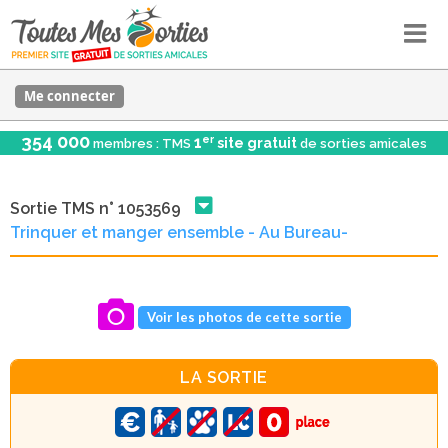
Me connecter
354 000
er
1
site gratuit
membres : TMS
de sorties amicales
Sortie TMS n° 1053569
Trinquer et manger ensemble - Au Bureau-
Voir les photos de cette sortie
LA SORTIE