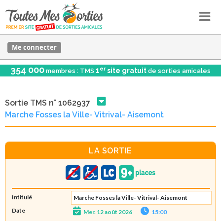
Me connecter
354 000
er
1
site gratuit
membres : TMS
de sorties amicales
Sortie TMS n° 1062937
Marche Fosses la Ville- Vitrival- Aisemont
LA SORTIE
Intitulé
Marche Fosses la Ville- Vitrival- Aisemont
Date
Mer. 12 août 2026
15:00