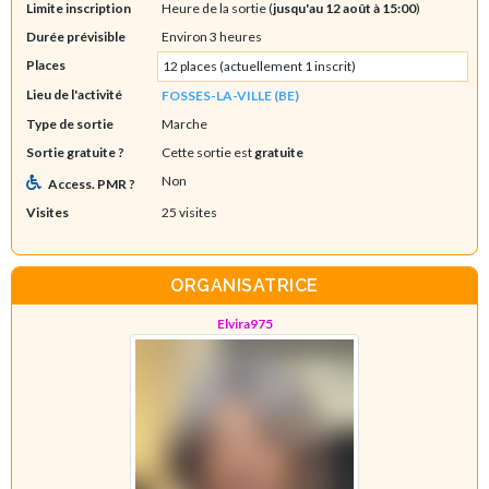
Limite inscription
Heure de la sortie (
jusqu'au 12 août à 15:00
)
Durée prévisible
Environ 3 heures
Places
12 places (actuellement 1 inscrit)
Lieu de l'activité
FOSSES-LA-VILLE (BE)
Type de sortie
Marche
Sortie gratuite ?
Cette sortie est
gratuite
Non
Access. PMR ?
Visites
25 visites
ORGANISATRICE
Elvira975