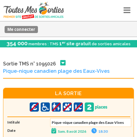
Me connecter
354 000
er
1
site gratuit
membres : TMS
de sorties amicales
Sortie TMS n° 1095026
Pique-nique canadien plage des Eaux-Vives
LA SORTIE
Intitulé
Pique-nique canadien plage des Eaux-Vives
Date
Sam. 8 août 2026
18:30