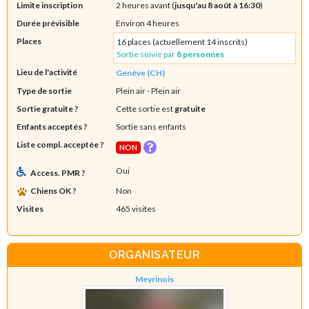
Limite inscription
2 heures avant (
jusqu'au 8 août à 16:30
)
Durée prévisible
Environ 4 heures
Places
16 places (actuellement 14 inscrits)
Sortie suivie par
8 personnes
Lieu de l'activité
Genève (CH)
Type de sortie
Plein air
- Plein air
Sortie gratuite ?
Cette sortie est
gratuite
Enfants acceptés ?
Sortie sans enfants
Liste compl. acceptée ?
NON
Oui
Access. PMR ?
Chiens OK ?
Non
Visites
465 visites
ORGANISATEUR
Meyrinois