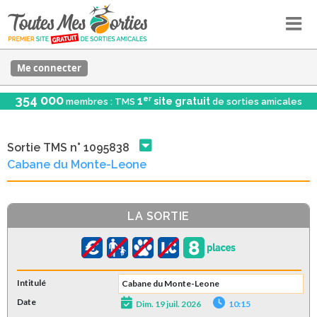
Me connecter
354 000
er
1
site gratuit
membres : TMS
de sorties amicales
Sortie TMS n° 1095838
Cabane du Monte-Leone
LA SORTIE
Intitulé
Cabane du Monte-Leone
Date
Dim. 19 juil. 2026
10:15