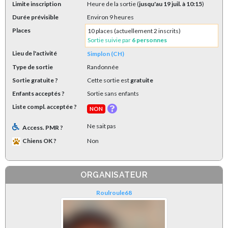
Limite inscription
Heure de la sortie (
jusqu'au 19 juil. à 10:15
)
Durée prévisible
Environ 9 heures
Places
10 places (actuellement 2 inscrits)
Sortie suivie par
6 personnes
Lieu de l'activité
Simplon (CH)
Type de sortie
Randonnée
Sortie gratuite ?
Cette sortie est
gratuite
Enfants acceptés ?
Sortie sans enfants
Liste compl. acceptée ?
NON
Ne sait pas
Access. PMR ?
Chiens OK ?
Non
ORGANISATEUR
Roulroule68