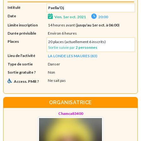
Intitulé
Paella/Dj
Date
Ven. 1er oct. 2021
20:00
Limite inscription
14 heures avant (
jusqu'au 1er oct. à 06:00
)
Durée prévisible
Environ 6 heures
Places
20 places (actuellement 6 inscrits)
Sortie suivie par
2 personnes
Lieu de l'activité
LA LONDE LES MAURES (83)
Type de sortie
Danser
Sortie gratuite ?
Non
Ne sait pas
Access. PMR ?
ORGANISATRICE
Chamca83400