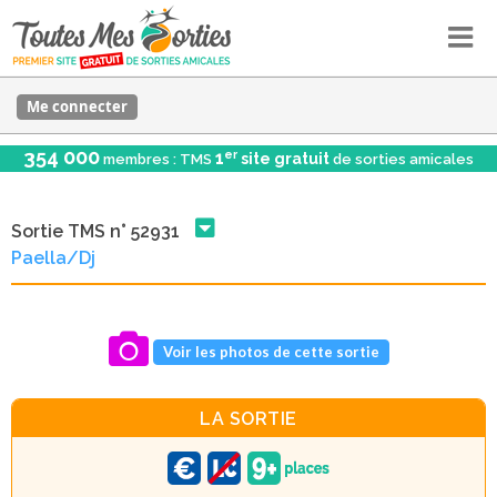
Me connecter
354 000
er
1
site gratuit
membres : TMS
de sorties amicales
Sortie TMS n° 52931
Paella/Dj
Voir les photos de cette sortie
LA SORTIE