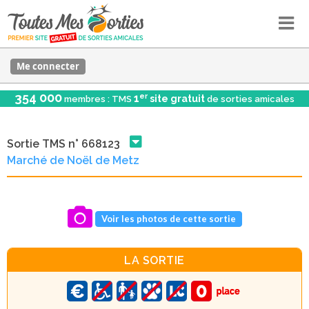
Me connecter
354 000
er
1
site gratuit
membres : TMS
de sorties amicales
Sortie TMS n° 668123
Marché de Noël de Metz
Voir les photos de cette sortie
LA SORTIE