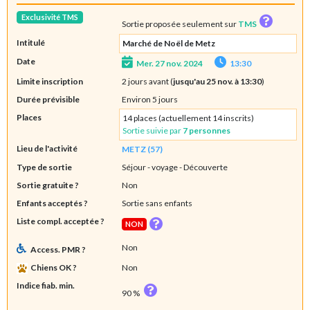
Exclusivité TMS
Sortie proposée seulement sur
TMS
Intitulé
Marché de Noël de Metz
Date
Mer. 27 nov. 2024
13:30
Limite inscription
2 jours avant (
jusqu'au 25 nov. à 13:30
)
Durée prévisible
Environ 5 jours
Places
14 places (actuellement 14 inscrits)
Sortie suivie par
7 personnes
Lieu de l'activité
METZ (57)
Type de sortie
Séjour - voyage
- Découverte
Sortie gratuite ?
Non
Enfants acceptés ?
Sortie sans enfants
Liste compl. acceptée ?
NON
Non
Access. PMR ?
Chiens OK ?
Non
Indice fiab. min.
90 %