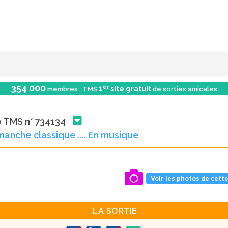
354 000
er
1
site gratuit
membres : TMS
de sorties amicales
e TMS n° 734134
manche classique .... En musique
Voir les photos de cette
LA SORTIE