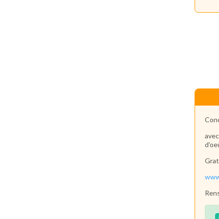
Conc
avec
d'oe
Grat
www.
Rens