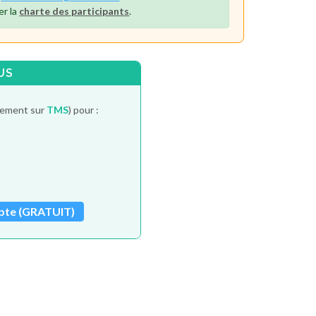
er la
charte des participants
.
US
itement sur
TMS
) pour :
pte (GRATUIT)