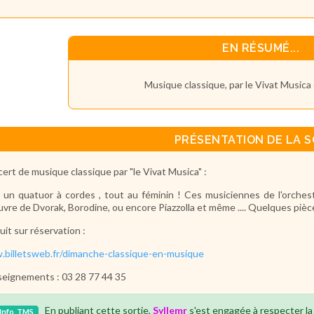
EN RÉSUMÉ...
Musique classique, par le Vivat Musica 
PRÉSENTATION DE LA S
ert de musique classique par "le Vivat Musica" :
 un quatuor à cordes , tout au féminin ! Ces musiciennes de l'orchestr
uvre de Dvorak, Borodine, ou encore Piazzolla et même .... Quelques pièce
uit sur réservation :
billetsweb.fr/dimanche-classique-en-musique
eignements : 03 28 77 44 35
En publiant cette sortie,
Syllemr
s'est engagée à respecter l
Info
TMS