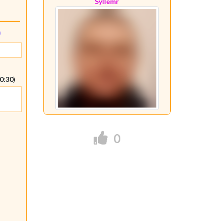
Syllemr
10:30
)
0