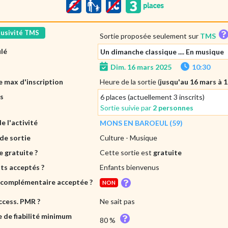
lusivité TMS
Sortie proposée seulement sur
TMS
ulé
Un dimanche classique .... En musique
Dim. 16 mars 2025
10:30
 max d'inscription
Heure de la sortie (
jusqu'au 16 mars à 
es
6 places (actuellement 3 inscrits)
Sortie suivie par
2 personnes
de l'activité
MONS EN BAROEUL (59)
de sortie
Culture
- Musique
e gratuite ?
Cette sortie est
gratuite
ts acceptés ?
Enfants bienvenus
 complémentaire acceptée ?
NON
ccess. PMR ?
Ne sait pas
e de fiabilité minimum
80 %