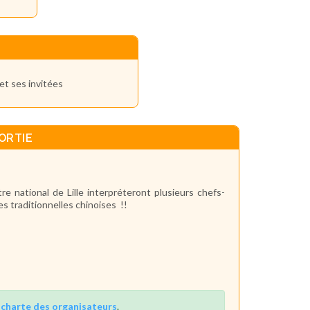
et ses invitées
ORTIE
e national de Lille interpréteront plusieurs chefs-
s traditionnelles chinoises !!
a
charte des organisateurs
.