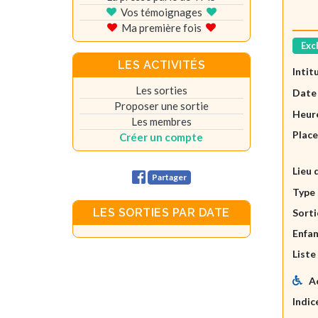
Vos témoignages
Ma première fois
Exc
LES ACTIVITÉS
Intit
Les sorties
Date
Proposer une sortie
Heure
Les membres
Plac
Créer un compte
Lieu 
Partager
Type 
LES SORTIES PAR DATE
Sorti
Enfan
Liste
A
Indic