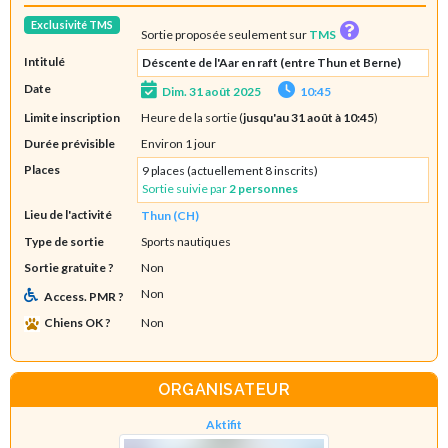
Exclusivité TMS
Sortie proposée seulement sur
TMS
Intitulé
Déscente de l'Aar en raft (entre Thun et Berne)
Date
Dim. 31 août 2025
10:45
Limite inscription
Heure de la sortie (
jusqu'au 31 août à 10:45
)
Durée prévisible
Environ 1 jour
Places
9 places (actuellement 8 inscrits)
Sortie suivie par
2 personnes
Lieu de l'activité
Thun (CH)
Type de sortie
Sports nautiques
Sortie gratuite ?
Non
Non
Access. PMR ?
Chiens OK ?
Non
ORGANISATEUR
Aktifit