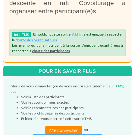
descente en raft. Covoiturage à
organiser entre participant(e)s.
En publiant cette sortie,
Aktifit
s'est engagé à respecter
Info
TMS
la
charte des organisateurs
.
Les membres qui s'inscrivent à la sortie s'engagent quant à eux à
respecter la
charte des participants
.
POUR EN SAVOIR PLUS
Merci de vous connecter (ou de vous inscrire gratuitement sur
TMS
)
pour :
Voir la liste des participants
Voir les coordonnées exactes
Voir les commentaires des participants
Voir les profils détaillés des participants
Et bien sûr... vous inscrire à cette sortie TMS
Me connecter
ou