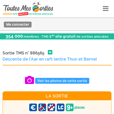
Me connecter
354 000
er
1
site gratuit
membres : TMS
de sorties amicales
Sortie TMS n° 886565
Déscente de l'Aar en raft (entre Thun et Berne)
Voir les photos de cette sortie
LA SORTIE