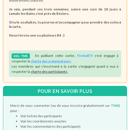
entièrement clôturée.
Je vais, pendant ces trois semaines, suivre une cure de 18 jours à
Lamalo les Bains,c'est près de Béziers.
Si tu le souhaites, tu pourras m'accompagner pour prendre des soins à
la carte.
Nous ferons une ou plusieurs B4 :)
En publiant cette sortie,
Fireball75
s'est engagé à
Info
TMS
respecter la
charte des organisateurs
.
Les membres qui s'inscrivent à la sortie s'engagent quant à eux à
respecter la
charte des participants
.
POUR EN SAVOIR PLUS
Merci de vous connecter (ou de vous inscrire gratuitement sur
TMS
)
pour :
Voir la liste des participants
Voir les coordonnées exactes
Voir les commentaires des participants