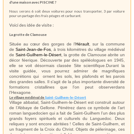
d'une maison avec PISCINE ?
Nous serons 6 soit deux voitures pour nous transporter, 3 par voiture
pour un partage des frais péages et carburant.
Voici des idée de visite :
La grotte de Clamouse
Située au cœur des gorges de l'
Hérault
, sur la commune
de
Saint-Jean-de-Fos
, à trois kilomètres du village médiéval
de
Saint-Guilhem-le-Désert
, la grotte de Clamouse abrite un
décor féerique. Découverte par des spéléologues en 1945,
elle se voit désormais classée Site scientifique.
Durant la
visite guidée, vous pourrez admirer de magnifiques
concrétions qui ornent les sols, les plafonds et les parois
des grandes salles. Il s'agit de la plus importante diversité de
formations cristallines que l'on peut observerdans
l'Hexagone.
Le village médiéval de
Saint-Guilhem-le-Désert
Village abbatial,
Saint-Guilhem-le-Désert
est construit autour
de l’Abbaye de Gellone. Pénétrez dans ce
symbole de l’art
roman languedocien
qui a fait de Saint-Guilhem l’un des plus
grands foyers spirituels et culturels du Languedoc. Deux
reliques y sont encore abritées ! Celles de Saint-Guilhem, et
un fragment de la Croix du Christ. Objets de pèlerinage, ces