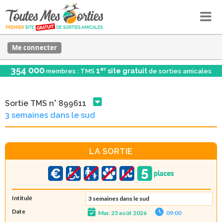
Me connecter
354 000
er
1
site gratuit
membres : TMS
de sorties amicales
Sortie TMS n° 899611
3 semaines dans le sud
LA SORTIE
Intitulé
3 semaines dans le sud
Date
Mar. 25 août 2026
09:00