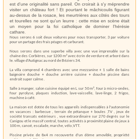
est d'une originalité sans pareil. On croirait à s'y méprendre
visiter un château fort ! Et pourtant le mâchicoulis figurant
au-dessus de la rosace, les meurtrières aux côtés des tours
et tourelles ne sont qu'un leurre : cette mise en scène était
un moyen pour la foi catholique de dominer l'hérésie
cathare.
Nous serons 6 soit deux voitures pour nous transporter, 3 par voiture
pour un partage des frais péages et carburant.
Nous serons dans une superbe villa avec une vue imprenable sur la
chaîne des Corbières, sur 1200 m² avec écrin de verdure et arboré dans
le. village d'Autignac au nord de Béziers 34.
La villa comprend 4 chambres avec une mezzanine + 1 salle de bains
baignoire douche + douche arrière cuisine + douche piscine dans
endroit super calme .
Salle à manger, salon cuisine équipé en L sur 50 m², four à micro-ondes,
four pyrolyse, plaques induction, lave-vaisselle, lave-linge, 2 frigos,
machine à café.
La maison est dotée de tous les appareils indispensables à l'autonomie
en vacances : barbecue , terrain de pétanque + boules ,TV , jeux de
société transats extérieurs , vue extraordinaire sur 270 degrés sur le
Canigou et le massif central, toutes activités à proximité plaine de jeux à
100 m, canoë, escalade, marche, vélo ,VTT.
Piscine privée de 8x4 m recouverte d'un dôme amovible, propriété