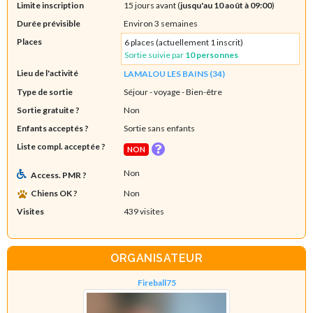
Limite inscription
15 jours avant (
jusqu'au 10 août à 09:00
)
Durée prévisible
Environ 3 semaines
Places
6 places (actuellement 1 inscrit)
Sortie suivie par
10 personnes
Lieu de l'activité
LAMALOU LES BAINS (34)
Type de sortie
Séjour - voyage
- Bien-être
Sortie gratuite ?
Non
Enfants acceptés ?
Sortie sans enfants
Liste compl. acceptée ?
NON
Non
Access. PMR ?
Chiens OK ?
Non
Visites
439 visites
ORGANISATEUR
Fireball75