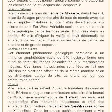
deux trésors ont positionné l’abbaye comme une
étape sur
les chemins de Saint-Jacques-de-Compostelle.
Le lac du Salagou
Site classé situé près du
cirque de Mourèze
, dans l'Hérault,
le lac du Salagou prend des airs de bout du monde avec ses
eaux limpides installées au cœur d'un désert rouge aux
allures de petit Far West. Véritable oasis, le lac est la seule
zone aquatique de ce territoire aride. Il fut créé dans les
années 60 afin d'irriguer la vallée et ravit désormais les
amateurs de baignade, mais aussi les férus de pêche, de
balades et de grands espaces.
Le cirque de Mourèze
Cet étonnant phénomène géologique semblable à un
immense amphithéâtre vaste de 340 hectares forme une
curieuse forêt de roches dolomitiques aux morphologies
inégales. Ces lignes indisciplinées sont liées au fait que
l'érosion ne s'est pas effectuée de la même manière selon
les différentes parties du site, au grand bonheur des
amateurs de photos !
Béziers
Ville natale de Pierre-Paul Riquet, le fondateur du canal du
Midi, Béziers conjugue son architecture séculaire à la beauté
de l'Orb, rivière emblématique de l'
Hérault
. Ses eaux sont
surplombées d'un monument majestueux et prisé des
amateurs d'architecture : la
cathédrale Saint-Nazaire
édifiée
au XIIIe siècle. Cette forteresse gothique dominant la ville