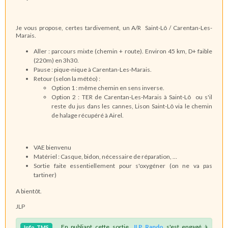
Je vous propose, certes tardivement, un A/R Saint-Lô / Carentan-Les-
Marais.
Aller : parcours mixte (chemin + route). Environ 45 km, D+ faible
(220m) en 3h30.
Pause : pique-nique à Carentan-Les-Marais.
Retour (selon la météo) :
Option 1 : même chemin en sens inverse.
Option 2 : TER de Carentan-Les-Marais à Saint-Lô ou s'il
reste du jus dans les cannes, Lison Saint-Lô via le chemin
de halage récupéré à Airel.
VAE bienvenu
Matériel : Casque, bidon, nécessaire de réparation, …
Sortie faite essentiellement pour s'oxygéner (on ne va pas
tartiner)
A bientôt.
JLP
En publiant cette sortie,
JLP_Rando
s'est engagé à
Info
TMS