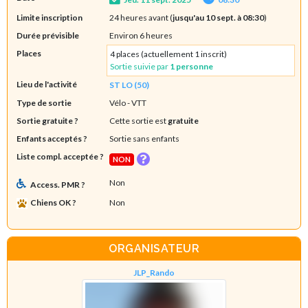
Limite inscription
24 heures avant (
jusqu'au 10 sept. à 08:30
)
Durée prévisible
Environ 6 heures
Places
4 places (actuellement 1 inscrit)
Sortie suivie par
1 personne
Lieu de l'activité
ST LO (50)
Type de sortie
Vélo - VTT
Sortie gratuite ?
Cette sortie est
gratuite
Enfants acceptés ?
Sortie sans enfants
Liste compl. acceptée ?
NON
Non
Access. PMR ?
Chiens OK ?
Non
ORGANISATEUR
JLP_Rando