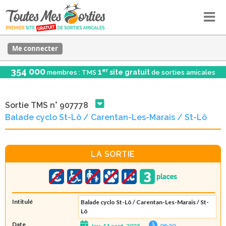
Me connecter
354 000
er
1
site gratuit
membres : TMS
de sorties amicales
Sortie TMS n° 907778
Balade cyclo St-Lô / Carentan-Les-Marais / St-Lô
LA SORTIE
Intitulé
Balade cyclo St-Lô / Carentan-Les-Marais / St-
Lô
Date
Jeu. 11 sept. 2025
08:30