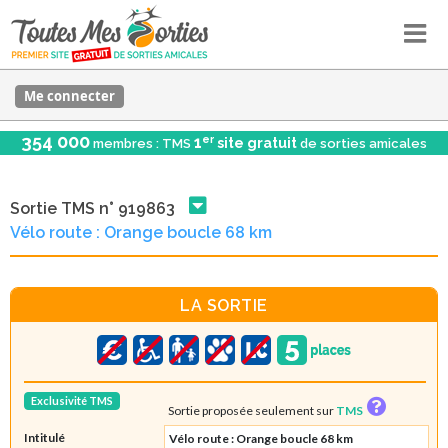
Me connecter
354 000
er
1
site gratuit
membres : TMS
de sorties amicales
Sortie TMS n° 919863
Vélo route : Orange boucle 68 km
LA SORTIE
Exclusivité TMS
Sortie proposée seulement sur
TMS
Intitulé
Vélo route : Orange boucle 68 km