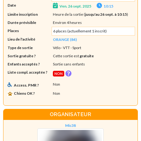
Date
Ven. 26 sept. 2025
10:15
Limite inscription
Heure de la sortie (
jusqu'au 26 sept. à 10:15
)
Durée prévisible
Environ 4 heures
Places
6 places (actuellement 1 inscrit)
Lieu de l'activité
ORANGE (84)
Type de sortie
Vélo - VTT
- Sport
Sortie gratuite ?
Cette sortie est
gratuite
Enfants acceptés ?
Sortie sans enfants
Liste compl. acceptée ?
NON
Non
Access. PMR ?
Chiens OK ?
Non
ORGANISATEUR
Mic38