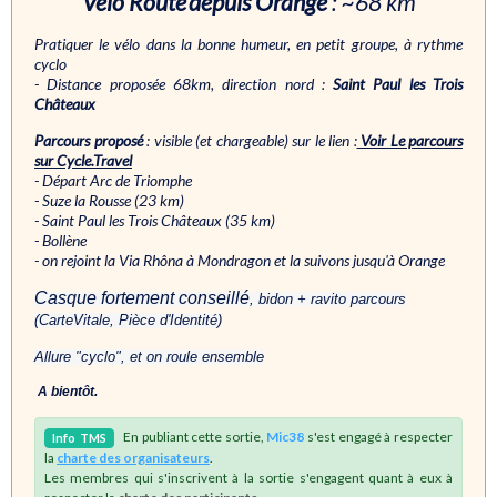
Vélo Route
depuis Orange
: ~68 km
Pratiquer le vélo dans la bonne humeur, en petit groupe, à rythme
cyclo
- Distance proposée 68km, direction nord :
Saint Paul les Trois
Châteaux
Parcours proposé
: visible (et chargeable) sur le lien :
Voir Le parcours
sur Cycle.Travel
- Départ Arc de Triomphe
- Suze la Rousse (23 km)
- Saint Paul les Trois Châteaux (35 km)
- Bollène
- on rejoint la Via Rhôna à Mondragon et la suivons jusqu'à Orange
Casque fortement conseillé
, bidon + ravito parcours
(CarteVitale, Pièce d'Identité)
Allure "cyclo", et on roule ensemble
A bientôt.
En publiant cette sortie,
Mic38
s'est engagé à respecter
Info
TMS
la
charte des organisateurs
.
Les membres qui s'inscrivent à la sortie s'engagent quant à eux à