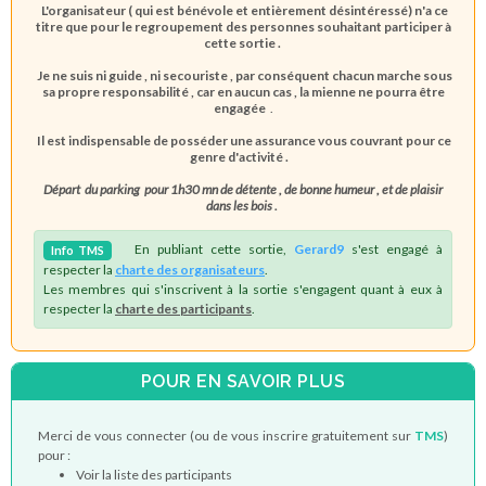
L'organisateur ( qui est bénévole et entièrement désintéressé) n'a ce
titre que pour le regroupement des personnes souhaitant participer à
cette sortie .
Je ne suis ni guide , ni secouriste , par conséquent chacun marche sous
sa propre responsabilité , car en aucun cas , la mienne ne pourra être
engagée
.
Il est indispensable de posséder une assurance vous couvrant pour ce
genre d'activité .
Départ du parking pour 1h30 mn de détente , de bonne humeur , et de plaisir
dans les bois .
En publiant cette sortie,
Gerard9
s'est engagé à
Info
TMS
respecter la
charte des organisateurs
.
Les membres qui s'inscrivent à la sortie s'engagent quant à eux à
respecter la
charte des participants
.
POUR EN SAVOIR PLUS
Merci de vous connecter (ou de vous inscrire gratuitement sur
TMS
)
pour :
Voir la liste des participants