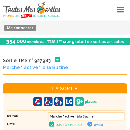
Me connecter
354 000
er
1
site gratuit
membres : TMS
de sorties amicales
Sortie TMS n° 927983
Marche " active '' à la Buzine
LA SORTIE
Intitulé
Marche " active '' à la Buzine
Date
Lun. 13 oct. 2025
09:30