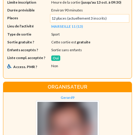
Limite inscription
Heure de la sortie (
jusqu'au 13 oct. à 09:30
)
Durée prévisible
Environ 90 minutes
Places
12 places (actuellement 3 inscrits)
Lieu de l'activité
MARSEILLE 11 (13)
Type de sortie
Sport
Sortie gratuite ?
Cette sortie est
gratuite
Enfants acceptés ?
Sortie sans enfants
Liste compl. acceptée ?
Oui
Non
Access. PMR ?
ORGANISATEUR
Gerard9