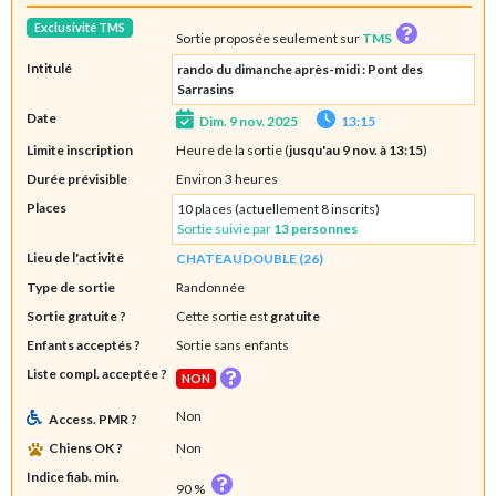
Exclusivité TMS
Sortie proposée seulement sur
TMS
Intitulé
rando du dimanche après-midi : Pont des
Sarrasins
Date
Dim. 9 nov. 2025
13:15
Limite inscription
Heure de la sortie (
jusqu'au 9 nov. à 13:15
)
Durée prévisible
Environ 3 heures
Places
10 places (actuellement 8 inscrits)
Sortie suivie par
13 personnes
Lieu de l'activité
CHATEAUDOUBLE (26)
Type de sortie
Randonnée
Sortie gratuite ?
Cette sortie est
gratuite
Enfants acceptés ?
Sortie sans enfants
Liste compl. acceptée ?
NON
Non
Access. PMR ?
Chiens OK ?
Non
Indice fiab. min.
90 %