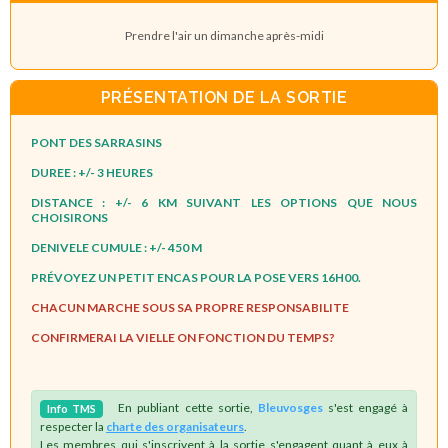
Prendre l'air un dimanche après-midi
PRÉSENTATION DE LA SORTIE
PONT DES SARRASINS
DUREE : +/- 3 HEURES
DISTANCE : +/- 6 KM SUIVANT LES OPTIONS QUE NOUS
CHOISIRONS
DENIVELE CUMULE : +/- 450 M
PRÉVOYEZ UN PETIT ENCAS POUR LA POSE VERS 16H00.
CHACUN MARCHE SOUS SA PROPRE RESPONSABILITE
CONFIRMERAI LA VIELLE ON FONCTION DU TEMPS?
En publiant cette sortie,
Bleuvosges
s'est engagé à
Info
TMS
respecter la
charte des organisateurs
.
Les membres qui s'inscrivent à la sortie s'engagent quant à eux à