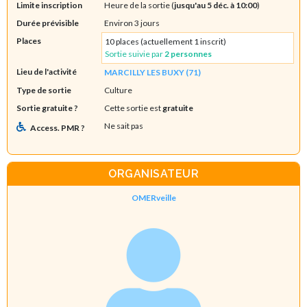
Limite inscription
Heure de la sortie (
jusqu'au 5 déc. à 10:00
)
Durée prévisible
Environ 3 jours
Places
10 places (actuellement 1 inscrit)
Sortie suivie par
2 personnes
Lieu de l'activité
MARCILLY LES BUXY (71)
Type de sortie
Culture
Sortie gratuite ?
Cette sortie est
gratuite
Ne sait pas
Access. PMR ?
ORGANISATEUR
OMERveille