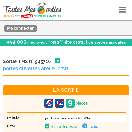
Me connecter
354 000
er
1
site gratuit
membres : TMS
de sorties amicales
Sortie TMS n° 945716
portes ouvertes atelier d'Art
LA SORTIE
Intitulé
portes ouvertes atelier d'Art
Date
Ven. 5 déc. 2025
10:00