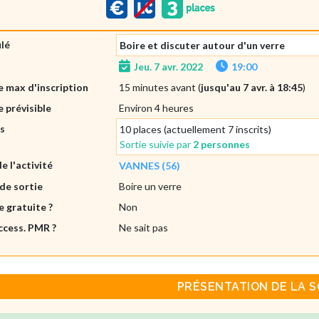
ulé
Boire et discuter autour d'un verre
Jeu. 7 avr. 2022
19:00
 max d'inscription
15 minutes avant (
jusqu'au 7 avr. à 18:45
)
 prévisible
Environ 4 heures
es
10 places (actuellement 7 inscrits)
Sortie suivie par
2 personnes
de l'activité
VANNES (56)
de sortie
Boire un verre
e gratuite ?
Non
ccess. PMR ?
Ne sait pas
PRÉSENTATION DE LA S