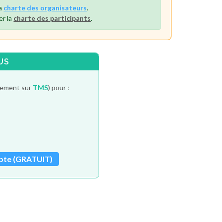
la
charte des organisateurs
.
er la
charte des participants
.
US
itement sur
TMS
) pour :
pte (GRATUIT)