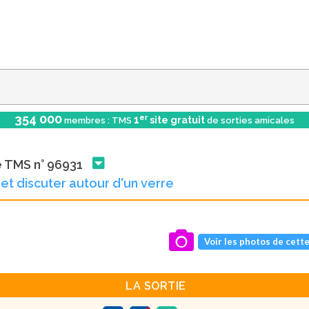
354 000
er
1
site gratuit
membres : TMS
de sorties amicales
e TMS n° 96931
 et discuter autour d'un verre
Voir les photos de cette
LA SORTIE