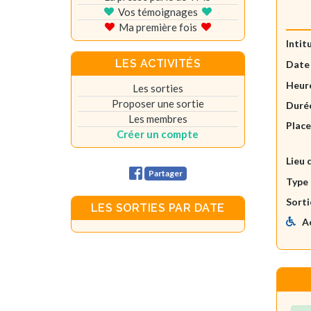
Vos témoignages
Ma première fois
Intit
LES ACTIVITÉS
Date
Heure
Les sorties
Proposer une sortie
Durée
Les membres
Plac
Créer un compte
Lieu 
Partager
Type 
Sorti
LES SORTIES PAR DATE
A