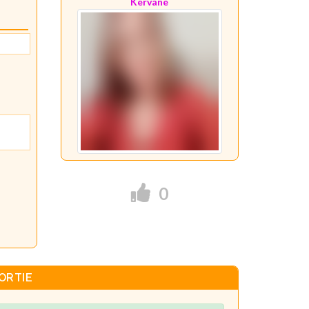
Kervane
0
ORTIE