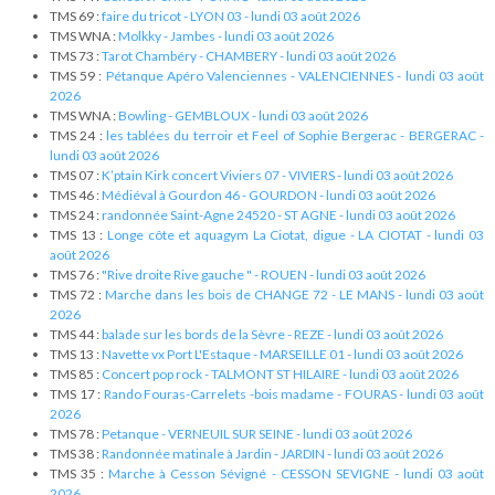
TMS 69 :
faire du tricot - LYON 03 - lundi 03 août 2026
TMS WNA :
Molkky - Jambes - lundi 03 août 2026
TMS 73 :
Tarot Chambéry - CHAMBERY - lundi 03 août 2026
TMS 59 :
Pétanque Apéro Valenciennes - VALENCIENNES - lundi 03 août
2026
TMS WNA :
Bowling - GEMBLOUX - lundi 03 août 2026
TMS 24 :
les tablées du terroir et Feel of Sophie Bergerac - BERGERAC -
lundi 03 août 2026
TMS 07 :
K’ptain Kirk concert Viviers 07 - VIVIERS - lundi 03 août 2026
TMS 46 :
Médiéval à Gourdon 46 - GOURDON - lundi 03 août 2026
TMS 24 :
randonnée Saint-Agne 24520 - ST AGNE - lundi 03 août 2026
TMS 13 :
Longe côte et aquagym La Ciotat, digue - LA CIOTAT - lundi 03
août 2026
TMS 76 :
"Rive droite Rive gauche " - ROUEN - lundi 03 août 2026
TMS 72 :
Marche dans les bois de CHANGE 72 - LE MANS - lundi 03 août
2026
TMS 44 :
balade sur les bords de la Sèvre - REZE - lundi 03 août 2026
TMS 13 :
Navette vx Port L'Estaque - MARSEILLE 01 - lundi 03 août 2026
TMS 85 :
Concert pop rock - TALMONT ST HILAIRE - lundi 03 août 2026
TMS 17 :
Rando Fouras-Carrelets -bois madame - FOURAS - lundi 03 août
2026
TMS 78 :
Petanque - VERNEUIL SUR SEINE - lundi 03 août 2026
TMS 38 :
Randonnée matinale à Jardin - JARDIN - lundi 03 août 2026
TMS 35 :
Marche à Cesson Sévigné - CESSON SEVIGNE - lundi 03 août
2026