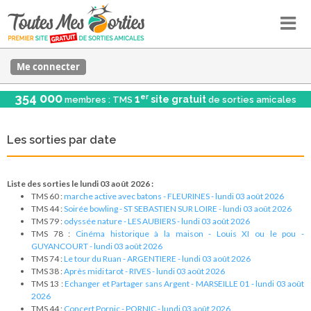
Me connecter
354 000
er
1
site gratuit
membres : TMS
de sorties amicales
Les sorties par date
Liste des sorties le lundi 03 août 2026 :
TMS 60 :
marche active avec batons - FLEURINES - lundi 03 août 2026
TMS 44 :
Soirée bowling - ST SEBASTIEN SUR LOIRE - lundi 03 août 2026
TMS 79 :
odyssée nature - LES AUBIERS - lundi 03 août 2026
TMS 78 :
Cinéma historique à la maison - Louis XI ou le pou -
GUYANCOURT - lundi 03 août 2026
TMS 74 :
Le tour du Ruan - ARGENTIERE - lundi 03 août 2026
TMS 38 :
Après midi tarot - RIVES - lundi 03 août 2026
TMS 13 :
Echanger et Partager sans Argent - MARSEILLE 01 - lundi 03 août
2026
TMS 44 :
Concert Pornic - PORNIC - lundi 03 août 2026