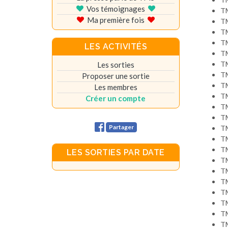
Vos témoignages
T
Ma première fois
T
T
T
LES ACTIVITÉS
T
T
Les sorties
T
Proposer une sortie
T
Les membres
T
Créer un compte
T
T
Partager
T
T
T
LES SORTIES PAR DATE
T
T
T
T
T
T
T