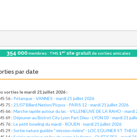
354 000
er
1
site gratuit
membres : TMS
de sorties amicales
orties par date
s sorties le mardi 21 juillet 2026 :
MS 56 :
Pétanque - VANNES - mardi 21 juillet 2026
MS 75 :
21/07 Billard Nation/Picpus - PARIS 12 - mardi 21 juillet 2026
MS 66 :
Marche rapide autour du lac - VILLENEUVE DE LA RAHO - mardi 21
MS 69 :
Déjeuner au Bistrot City Lyon Part Dieu - LYON 03 - mardi 21 juil
MS 76 :
Le petit bowling du mardi - ROUEN - mardi 21 juillet 2026
MS 29 :
Sortie nature guidée " mission rivière" - LOC EGUINER ST THEGO
MS 14 :
Soirée musique et feu de camp à la ferme - OUFFIERES - mardi 21 