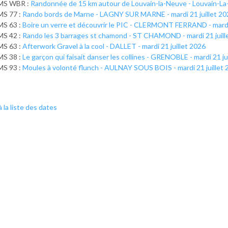
MS WBR :
Randonnée de 15 km autour de Louvain-la-Neuve - Louvain-La-N
MS 77 :
Rando bords de Marne - LAGNY SUR MARNE - mardi 21 juillet 20
MS 63 :
Boire un verre et découvrir le PIC - CLERMONT FERRAND - mardi 
MS 42 :
Rando les 3 barrages st chamond - ST CHAMOND - mardi 21 juill
MS 63 :
Afterwork Gravel à la cool - DALLET - mardi 21 juillet 2026
MS 38 :
Le garçon qui faisait danser les collines - GRENOBLE - mardi 21 ju
MS 93 :
Moules à volonté flunch - AULNAY SOUS BOIS - mardi 21 juillet
 la liste des dates