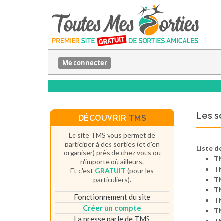
Me connecter
Les s
DÉCOUVRIR
TMS
Le site TMS vous permet de
participer à des sorties (et d'en
Liste de
organiser) près de chez vous ou
T
n'importe où ailleurs.
T
Et c'est
GRATUIT
(pour les
particuliers).
T
T
Fonctionnement du site
T
Créer un compte
T
La presse parle de TMS
T