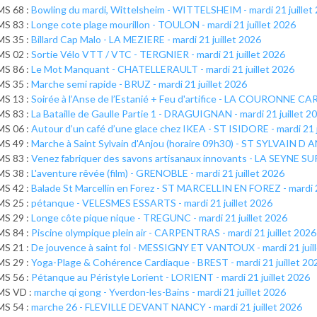
MS 68 :
Bowling du mardi, Wittelsheim - WITTELSHEIM - mardi 21 juillet
MS 83 :
Longe cote plage mourillon - TOULON - mardi 21 juillet 2026
MS 35 :
Billard Cap Malo - LA MEZIERE - mardi 21 juillet 2026
MS 02 :
Sortie Vélo VTT / VTC - TERGNIER - mardi 21 juillet 2026
MS 86 :
Le Mot Manquant - CHATELLERAULT - mardi 21 juillet 2026
MS 35 :
Marche semi rapide - BRUZ - mardi 21 juillet 2026
MS 13 :
Soirée à l’Anse de l’Estanié + Feu d'artifice - LA COURONNE CAR
MS 83 :
La Bataille de Gaulle Partie 1 - DRAGUIGNAN - mardi 21 juillet 2
MS 06 :
Autour d’un café d’une glace chez IKEA - ST ISIDORE - mardi 21 j
MS 49 :
Marche à Saint Sylvain d'Anjou (horaire 09h30) - ST SYLVAIN D A
MS 83 :
Venez fabriquer des savons artisanaux innovants - LA SEYNE SUR
MS 38 :
L'aventure rêvée (film) - GRENOBLE - mardi 21 juillet 2026
MS 42 :
Balade St Marcellin en Forez - ST MARCELLIN EN FOREZ - mardi 2
MS 25 :
pétanque - VELESMES ESSARTS - mardi 21 juillet 2026
MS 29 :
Longe côte pique nique - TREGUNC - mardi 21 juillet 2026
MS 84 :
Piscine olympique plein air - CARPENTRAS - mardi 21 juillet 2026
MS 21 :
De jouvence à saint fol - MESSIGNY ET VANTOUX - mardi 21 juil
MS 29 :
Yoga-Plage & Cohérence Cardiaque - BREST - mardi 21 juillet 20
MS 56 :
Pétanque au Péristyle Lorient - LORIENT - mardi 21 juillet 2026
MS VD :
marche qi gong - Yverdon-les-Bains - mardi 21 juillet 2026
MS 54 :
marche 26 - FLEVILLE DEVANT NANCY - mardi 21 juillet 2026