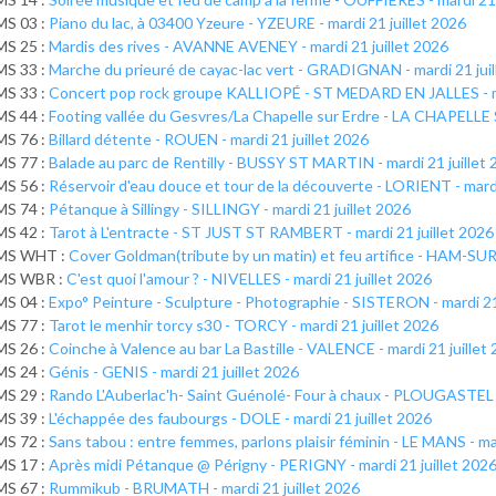
MS 03 :
Piano du lac, à 03400 Yzeure - YZEURE - mardi 21 juillet 2026
MS 25 :
Mardis des rives - AVANNE AVENEY - mardi 21 juillet 2026
MS 33 :
Marche du prieuré de cayac-lac vert - GRADIGNAN - mardi 21 jui
MS 33 :
Concert pop rock groupe KALLIOPÉ - ST MEDARD EN JALLES - ma
MS 44 :
Footing vallée du Gesvres/La Chapelle sur Erdre - LA CHAPELLE 
MS 76 :
Billard détente - ROUEN - mardi 21 juillet 2026
MS 77 :
Balade au parc de Rentilly - BUSSY ST MARTIN - mardi 21 juillet
MS 56 :
Réservoir d'eau douce et tour de la découverte - LORIENT - mardi
MS 74 :
Pétanque à Sillingy - SILLINGY - mardi 21 juillet 2026
MS 42 :
Tarot à L'entracte - ST JUST ST RAMBERT - mardi 21 juillet 2026
MS WHT :
Cover Goldman(tribute by un matin) et feu artifice - HAM-SUR
MS WBR :
C'est quoi l'amour ? - NIVELLES - mardi 21 juillet 2026
MS 04 :
Expo° Peinture - Sculpture - Photographie - SISTERON - mardi 21
MS 77 :
Tarot le menhir torcy s30 - TORCY - mardi 21 juillet 2026
MS 26 :
Coinche à Valence au bar La Bastille - VALENCE - mardi 21 juillet
MS 24 :
Génis - GENIS - mardi 21 juillet 2026
MS 29 :
Rando L'Auberlac'h- Saint Guénolé- Four à chaux - PLOUGASTEL 
MS 39 :
L'échappée des faubourgs - DOLE - mardi 21 juillet 2026
MS 72 :
Sans tabou : entre femmes, parlons plaisir féminin - LE MANS - mar
MS 17 :
Après midi Pétanque @ Périgny - PERIGNY - mardi 21 juillet 202
MS 67 :
Rummikub - BRUMATH - mardi 21 juillet 2026