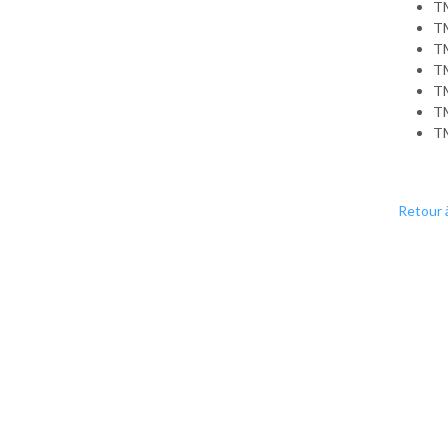
T
T
T
T
T
T
T
Retour à