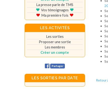
S
La presse parle de TMS
2
Vos témoignages
So
Ma première fois
So
So
So
LES ACTIVITÉS
So
S
Les sorties
So
Proposer une sortie
So
Les membres
S
Créer un compte
So
S
Partager
LES SORTIES PAR DATE
Retour 