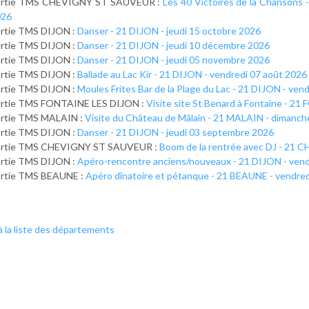
ortie TMS CHEVIGNY ST SAUVEUR :
Les 40 Victoires de la Chanson
026
rtie TMS DIJON :
Danser - 21 DIJON - jeudi 15 octobre 2026
rtie TMS DIJON :
Danser - 21 DIJON - jeudi 10 décembre 2026
rtie TMS DIJON :
Danser - 21 DIJON - jeudi 05 novembre 2026
rtie TMS DIJON :
Ballade au Lac Kir - 21 DIJON - vendredi 07 août 2026
rtie TMS DIJON :
Moules Frites Bar de la Plage du Lac - 21 DIJON - ven
ortie TMS FONTAINE LES DIJON :
Visite site St Benard à Fontaine - 2
rtie TMS MALAIN :
Visite du Château de Mâlain - 21 MALAIN - dimanch
rtie TMS DIJON :
Danser - 21 DIJON - jeudi 03 septembre 2026
ortie TMS CHEVIGNY ST SAUVEUR :
Boom de la rentrée avec DJ - 21
rtie TMS DIJON :
Apéro-rencontre anciens/nouveaux - 21 DIJON - vend
ortie TMS BEAUNE :
Apéro dînatoire et pétanque - 21 BEAUNE - vendred
à la liste des départements