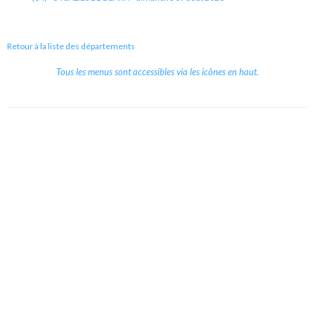
Retour à la liste des départements
Tous les menus sont accessibles via les icônes en haut.