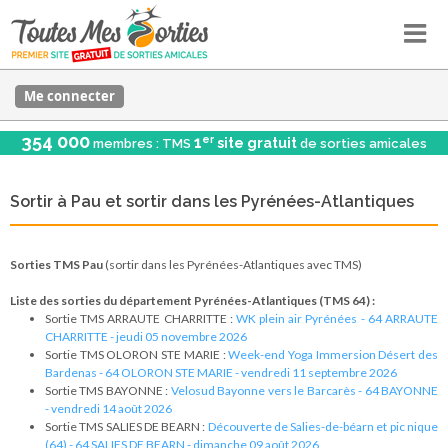
Me connecter
354 000
er
1
site gratuit
membres : TMS
de sorties amicales
Sortir à Pau et sortir dans les Pyrénées-Atlantiques
Sorties TMS Pau
(sortir dans les Pyrénées-Atlantiques avec TMS)
Liste des sorties du département Pyrénées-Atlantiques (TMS 64) :
Sortie TMS ARRAUTE CHARRITTE :
WK plein air Pyrénées - 64 ARRAUTE
CHARRITTE - jeudi 05 novembre 2026
Sortie TMS OLORON STE MARIE :
Week-end Yoga Immersion Désert des
Bardenas - 64 OLORON STE MARIE - vendredi 11 septembre 2026
Sortie TMS BAYONNE :
Velosud Bayonne vers le Barcarès - 64 BAYONNE
- vendredi 14 août 2026
Sortie TMS SALIES DE BEARN :
Découverte de Salies-de-béarn et pic nique
(64) - 64 SALIES DE BEARN - dimanche 09 août 2026