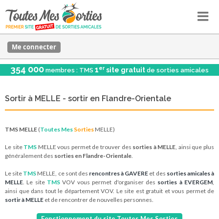
Me connecter
354 000
er
1
site gratuit
membres : TMS
de sorties amicales
Sortir à MELLE - sortir en Flandre-Orientale
TMS MELLE
(
Toutes Mes
Sorties
MELLE)
Le site
TMS
MELLE vous permet de trouver des
sorties à MELLE
, ainsi que plus
généralement des
sorties en Flandre-Orientale
.
Le site
TMS
MELLE, ce sont des
rencontres à GAVERE
et des
sorties amicales à
MELLE
. Le site
TMS
VOV vous permet d'organiser des
sorties à EVERGEM
,
ainsi que dans tout le département VOV. Le site est gratuit et vous permet de
sortir à MELLE
et de rencontrer de nouvelles personnes.
Fonctionnement du site Toutes Mes Sorties