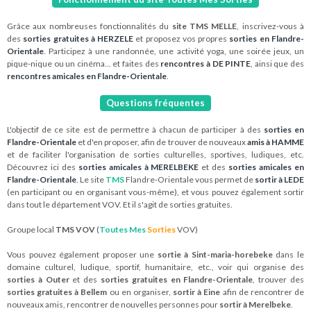
Grâce aux nombreuses fonctionnalités du
site TMS MELLE
, inscrivez-vous à
des
sorties gratuites à HERZELE
et proposez vos propres
sorties en Flandre-
Orientale
. Participez à une randonnée, une activité yoga, une soirée jeux, un
pique-nique ou un cinéma... et faites des
rencontres à DE PINTE
, ainsi que des
rencontres amicales en Flandre-Orientale
.
Questions fréquentes
L'objectif de ce site est de permettre à chacun de participer à des
sorties en
Flandre-Orientale
et d'en proposer, afin de trouver de nouveaux
amis à HAMME
et de faciliter l'organisation de sorties culturelles, sportives, ludiques, etc.
Découvrez ici des
sorties amicales à MERELBEKE
et des
sorties amicales en
Flandre-Orientale
. Le site
TMS
Flandre-Orientale vous permet de
sortir à LEDE
(en participant ou en organisant vous-même), et vous pouvez également sortir
dans tout le département VOV. Et il s'agit de sorties gratuites.
Groupe local
TMS VOV
(
Toutes Mes
Sorties
VOV)
Vous pouvez également proposer une
sortie à Sint-maria-horebeke
dans le
domaine culturel, ludique, sportif, humanitaire, etc., voir qui organise des
sorties à Outer
et des
sorties gratuites en Flandre-Orientale
, trouver des
sorties gratuites à Bellem
ou en organiser,
sortir à Eine
afin de rencontrer de
nouveaux amis, rencontrer de nouvelles personnes pour
sortir à Merelbeke
.