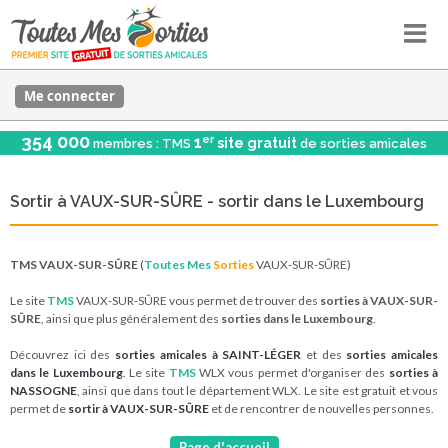
Me connecter
354 000
er
1
site gratuit
membres : TMS
de sorties amicales
Sortir à VAUX-SUR-SÛRE - sortir dans le Luxembourg
TMS VAUX-SUR-SÛRE
(
Toutes Mes
Sorties
VAUX-SUR-SÛRE)
Le site
TMS
VAUX-SUR-SÛRE vous permet de trouver des
sorties à VAUX-SUR-
SÛRE
, ainsi que plus généralement des
sorties dans le Luxembourg
.
Découvrez ici des
sorties amicales à SAINT-LÉGER
et des
sorties amicales
dans le Luxembourg
. Le site
TMS
WLX vous permet d'organiser des
sorties à
NASSOGNE
, ainsi que dans tout le département WLX. Le site est gratuit et vous
permet de
sortir à VAUX-SUR-SÛRE
et de rencontrer de nouvelles personnes.
Page d'accueil