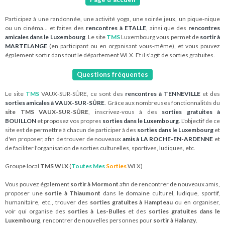
Participez à une randonnée, une activité yoga, une soirée jeux, un pique-nique
ou un cinéma... et faites des
rencontres à ETALLE
, ainsi que des
rencontres
amicales dans le Luxembourg
. Le site
TMS
Luxembourg vous permet de
sortir à
MARTELANGE
(en participant ou en organisant vous-même), et vous pouvez
également sortir dans tout le département WLX. Et il s'agit de sorties gratuites.
Questions fréquentes
Le site
TMS
VAUX-SUR-SÛRE, ce sont des
rencontres à TENNEVILLE
et des
sorties amicales à VAUX-SUR-SÛRE
. Grâce aux nombreuses fonctionnalités du
site TMS VAUX-SUR-SÛRE
, inscrivez-vous à des
sorties gratuites à
BOUILLON
et proposez vos propres
sorties dans le Luxembourg
. L'objectif de ce
site est de permettre à chacun de participer à des
sorties dans le Luxembourg
et
d'en proposer, afin de trouver de nouveaux
amis à LA ROCHE-EN-ARDENNE
et
de faciliter l'organisation de sorties culturelles, sportives, ludiques, etc.
Groupe local
TMS WLX
(
Toutes Mes
Sorties
WLX)
Vous pouvez également
sortir à Mormont
afin de rencontrer de nouveaux amis,
proposer une
sortie à Thiaumont
dans le domaine culturel, ludique, sportif,
humanitaire, etc., trouver des
sorties gratuites à Hampteau
ou en organiser,
voir qui organise des
sorties à Les-Bulles
et des
sorties gratuites dans le
Luxembourg
, rencontrer de nouvelles personnes pour
sortir à Halanzy
.