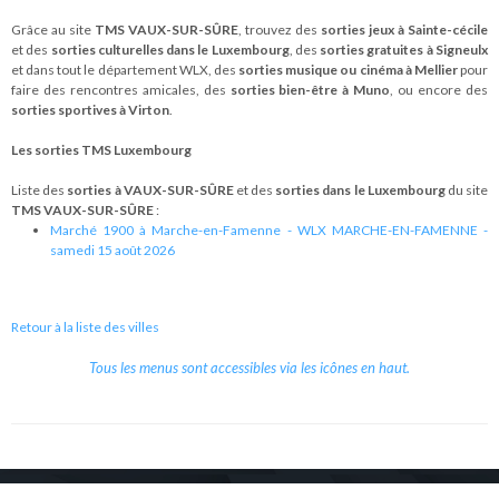
Grâce au site
TMS VAUX-SUR-SÛRE
, trouvez des
sorties jeux à Sainte-cécile
et des
sorties culturelles dans le Luxembourg
, des
sorties gratuites à Signeulx
et dans tout le département WLX, des
sorties musique ou cinéma à Mellier
pour
faire des rencontres amicales, des
sorties bien-être à Muno
, ou encore des
sorties sportives à Virton
.
Les sorties TMS Luxembourg
Liste des
sorties à VAUX-SUR-SÛRE
et des
sorties dans le Luxembourg
du site
TMS VAUX-SUR-SÛRE
:
Marché 1900 à Marche-en-Famenne - WLX MARCHE-EN-FAMENNE -
samedi 15 août 2026
Retour à la liste des villes
Tous les menus sont accessibles via les icônes en haut.