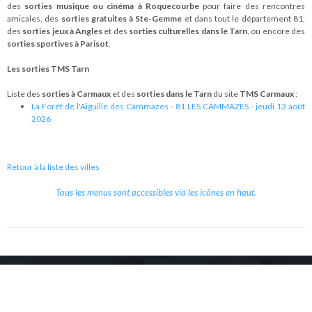
des
sorties musique ou cinéma à Roquecourbe
pour faire des rencontres
amicales, des
sorties gratuites à Ste-Gemme
et dans tout le département 81,
des
sorties jeux à Angles
et des
sorties culturelles dans le Tarn
, ou encore des
sorties sportives à Parisot
.
Les sorties TMS Tarn
Liste des
sorties à Carmaux
et des
sorties dans le Tarn
du site
TMS Carmaux
:
La Forêt de l'Aiguille des Cammazes - 81 LES CAMMAZES - jeudi 13 août
2026
Retour à la liste des villes
Tous les menus sont accessibles via les icônes en haut.
Copyright © 2026 Le Cube.
Cours et stages d'anglais
CGVU
Mentions légales
Contact
/
/
/