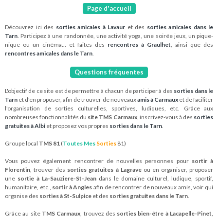
Page d'accueil
Découvrez ici des
sorties amicales à Lavaur
et des
sorties amicales dans le
Tarn
. Participez à une randonnée, une activité yoga, une soirée jeux, un pique-
nique ou un cinéma... et faites des
rencontres à Graulhet
, ainsi que des
rencontres amicales dans le Tarn
.
Questions fréquentes
L'objectif de ce site est de permettre à chacun de participer à des
sorties dans le
Tarn
et d'en proposer, afin de trouver de nouveaux
amis à Carmaux
et de faciliter
l'organisation de sorties culturelles, sportives, ludiques, etc. Grâce aux
nombreuses fonctionnalités du
site TMS Carmaux
, inscrivez-vous à des
sorties
gratuites à Albi
et proposez vos propres
sorties dans le Tarn
.
Groupe local
TMS 81
(
Toutes Mes
Sorties
81)
Vous pouvez également rencontrer de nouvelles personnes pour
sortir à
Florentin
, trouver des
sorties gratuites à Lagrave
ou en organiser, proposer
une
sortie à La-Sauziere-St-Jean
dans le domaine culturel, ludique, sportif,
humanitaire, etc.,
sortir à Angles
afin de rencontrer de nouveaux amis, voir qui
organise des
sorties à St-Sulpice
et des
sorties gratuites dans le Tarn
.
Grâce au site
TMS Carmaux
, trouvez des
sorties bien-être à Lacapelle-Pinet
,