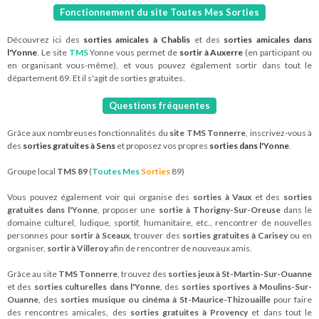
Fonctionnement du site Toutes Mes Sorties
Découvrez ici des
sorties amicales à Chablis
et des
sorties amicales dans
l'Yonne
. Le site
TMS
Yonne vous permet de
sortir à Auxerre
(en participant ou
en organisant vous-même), et vous pouvez également sortir dans tout le
département 89. Et il s'agit de sorties gratuites.
Questions fréquentes
Grâce aux nombreuses fonctionnalités du
site TMS Tonnerre
, inscrivez-vous à
des
sorties gratuites à Sens
et proposez vos propres
sorties dans l'Yonne
.
Groupe local
TMS 89
(
Toutes Mes
Sorties
89)
Vous pouvez également voir qui organise des
sorties à Vaux
et des
sorties
gratuites dans l'Yonne
, proposer une
sortie à Thorigny-Sur-Oreuse
dans le
domaine culturel, ludique, sportif, humanitaire, etc., rencontrer de nouvelles
personnes pour
sortir à Sceaux
, trouver des
sorties gratuites à Carisey
ou en
organiser,
sortir à Villeroy
afin de rencontrer de nouveaux amis.
Grâce au site
TMS Tonnerre
, trouvez des
sorties jeux à St-Martin-Sur-Ouanne
et des
sorties culturelles dans l'Yonne
, des
sorties sportives à Moulins-Sur-
Ouanne
, des
sorties musique ou cinéma à St-Maurice-Thizouaille
pour faire
des rencontres amicales, des
sorties gratuites à Provency
et dans tout le