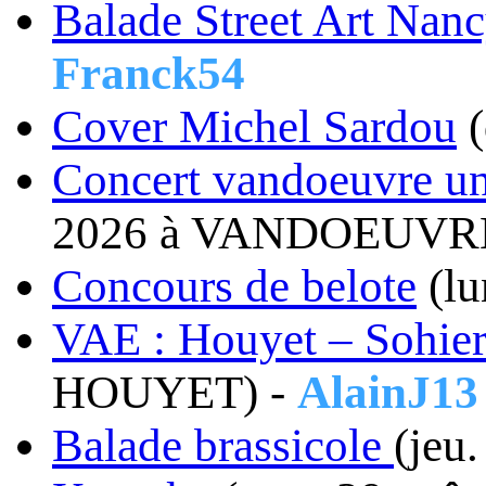
Balade Street Art Na
Franck54
Cover Michel Sardou
(
Concert vandoeuvre un 
2026 à VANDOEUVR
Concours de belote
(lu
VAE : Houyet – Sohier
HOUYET) -
AlainJ13
Balade brassicole
(jeu