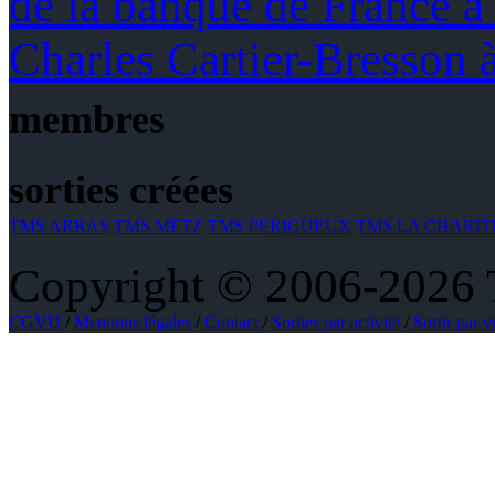
de la banque de France
Charles Cartier-Bresso
membres
sorties créées
TMS ARRAS
TMS METZ
TMS PERIGUEUX
TMS LA CHARIT
Copyright © 2006-2026 To
CGVU
/
Mentions légales
/
Contact
/
Sorties par activité
/
Sortir par vi