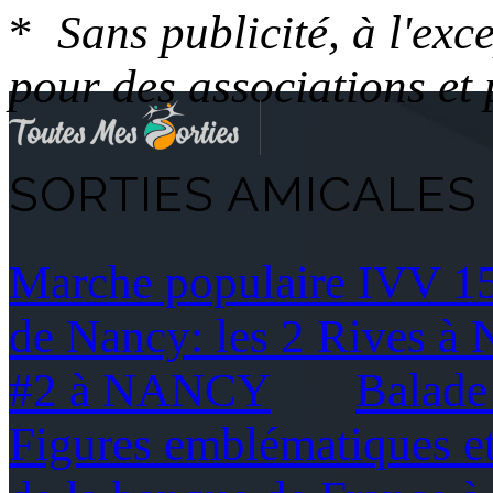
*
Sans publicité, à l'ex
pour des associations et
SORTIES AMICALES 
Marche populaire IVV 
de Nancy: les 2 Rives 
#2 à NANCY
Balade
Figures emblématiques e