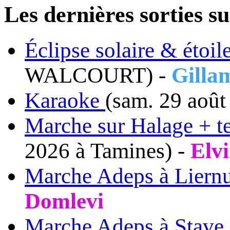
Les dernières sorties
Éclipse solaire & étoil
WALCOURT) -
Gilla
Karaoke
(sam. 29 août
Marche sur Halage + te
2026 à Tamines) -
Elv
Marche Adeps à Liern
Domlevi
Marche Adeps à Stave