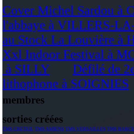
Cover Michel Sardou à
l'abbaye à VILLERS-L
au Stock La Louvière à
Xxl Indoor Festival à 
à SILLY
Défilé de 
lithophone à SOIGNIES
membres
sorties créées
TMS CRETEIL
TMS AMIENS
TMS VERSAILLES
TMS BARC