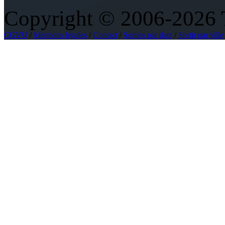
Copyright © 2006-2026 To
CGVU
/
Mentions légales
/
Contact
/
Sorties par date
/
Sortir par ville