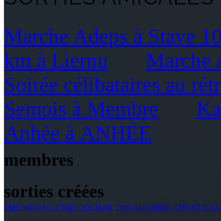
Marche Adeps à Stave 1
km à Liernu
Marche A
Soirée célibataires au rét
Semois à Membre
Ka
Anhée à ANHÉE
membres
sorties créées
TMS MONACO
TMS COLMAR
TMS AUXERRE
TMS ST NAZ