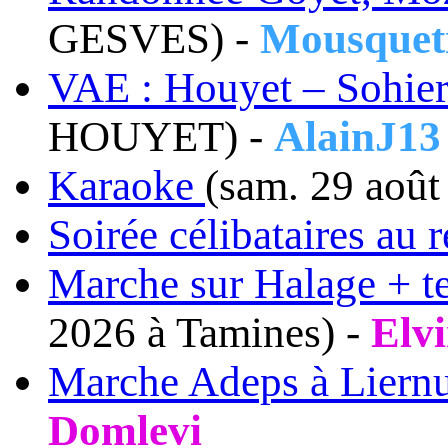
GESVES) -
Mousquet
VAE : Houyet – Sohier
HOUYET) -
AlainJ13
Karaoke
(sam. 29 août
Soirée célibataires au r
Marche sur Halage + te
2026 à Tamines) -
Elv
Marche Adeps à Liern
Domlevi