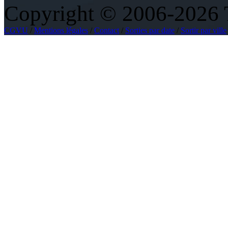
Copyright © 2006-2026 To
CGVU
/
Mentions légales
/
Contact
/
Sorties par date
/
Sortir par ville