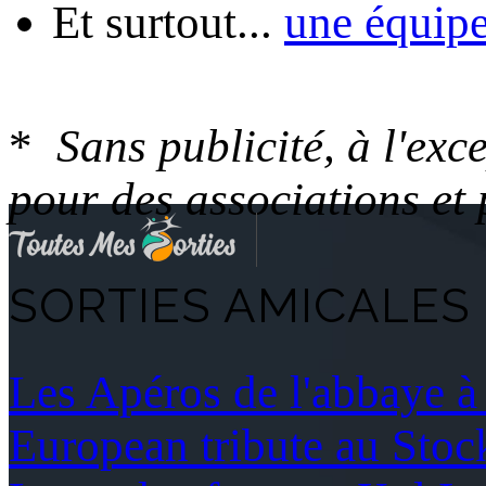
Et surtout...
une équip
*
Sans publicité, à l'ex
pour des associations et
SORTIES AMICALES 
Les Apéros de l'abbay
European tribute au Sto