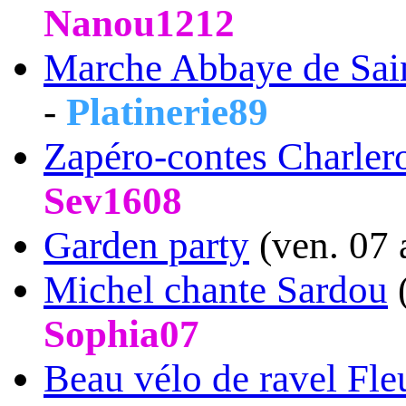
Nanou1212
Marche Abbaye de Sai
-
Platinerie89
Zapéro-contes Charler
Sev1608
Garden party
(ven. 07 
Michel chante Sardou
(
Sophia07
Beau vélo de ravel Fl