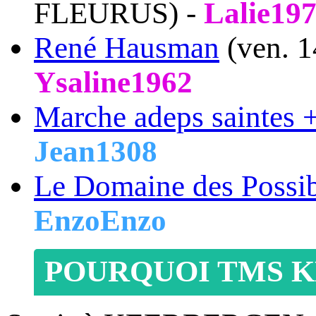
FLEURUS) -
Lalie19
René Hausman
(ven. 
Ysaline1962
Marche adeps saintes 
Jean1308
Le Domaine des Possi
EnzoEnzo
POURQUOI TMS K