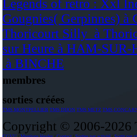
Legends of retro : Xxl I
Gougnies( Gerpinnes) à 
Thoricourt Silly à Thori
sur Heure à HAM-SUR
à BINCHE
membres
sorties créées
TMS MONTPELLIER
TMS DIJON
TMS METZ
TMS CONCAR
Copyright © 2006-2026 To
CGVU
/
Mentions légales
/
Contact
/
Sorties par activité
/
Sortir par vi