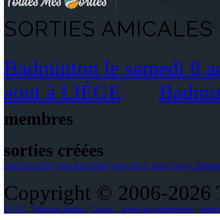
SORTIES AMICALES 
Badminton le samedi 8 
aout à LIÈGE
Badmin
membres
sorties créées
TMS NANTES
TMS BELFORT
TMS NICE
TMS TAIN L HERM
Copyright © 2006-2026 To
CGVU
/
Mentions légales
/
Contact
/
Sorties par département
/
Sortir 