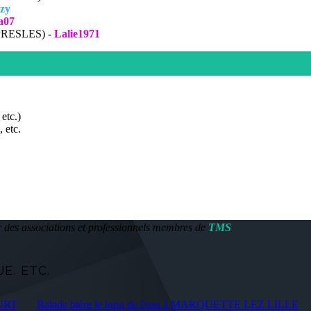
zy
a07
-PRESLES) -
Lalie1971
 etc.)
 etc.
r des associations et professionnels membres de
TMS
E, ETC.
OURT
Balade bière le long de l'eau à MARQUETTE LEZ LILLE