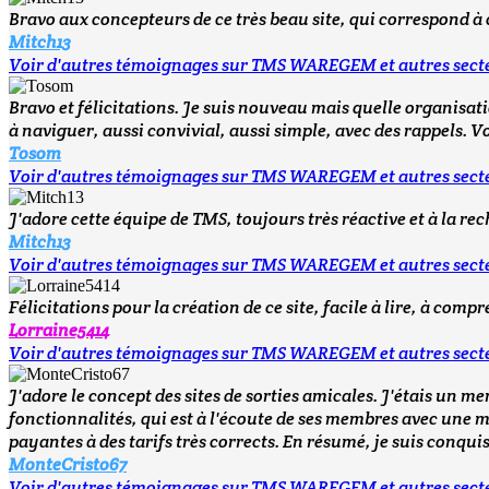
Bravo aux concepteurs de ce très beau site, qui correspond à 
Mitch13
Voir d'autres témoignages sur TMS WAREGEM et autres sect
Bravo et félicitations. Je suis nouveau mais quelle organisatio
à naviguer, aussi convivial, aussi simple, avec des rappels. V
Tosom
Voir d'autres témoignages sur TMS WAREGEM et autres sect
J'adore cette équipe de TMS, toujours très réactive et à la r
Mitch13
Voir d'autres témoignages sur TMS WAREGEM et autres sect
Félicitations pour la création de ce site, facile à lire, à comp
Lorraine5414
Voir d'autres témoignages sur TMS WAREGEM et autres sect
J'adore le concept des sites de sorties amicales. J'étais un m
fonctionnalités, qui est à l'écoute de ses membres avec une
payantes à des tarifs très corrects. En résumé, je suis conquis
MonteCristo67
Voir d'autres témoignages sur TMS WAREGEM et autres sect