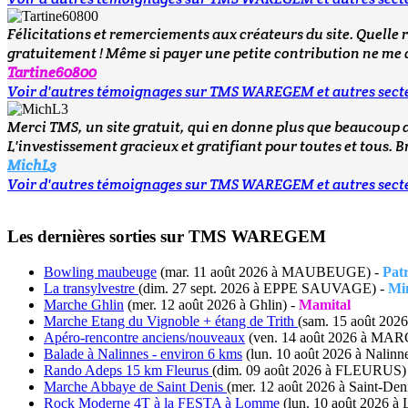
Félicitations et remerciements aux créateurs du site. Quelle r
gratuitement ! Même si payer une petite contribution ne me 
Tartine60800
Voir d'autres témoignages sur TMS WAREGEM et autres sect
Merci TMS, un site gratuit, qui en donne plus que beaucoup d
L'investissement gracieux et gratifiant pour toutes et tous. 
MichL3
Voir d'autres témoignages sur TMS WAREGEM et autres sect
Les dernières sorties sur TMS WAREGEM
Bowling maubeuge
(mar. 11 août 2026 à MAUBEUGE) -
Pat
La transylvestre
(dim. 27 sept. 2026 à EPPE SAUVAGE) -
Mi
Marche Ghlin
(mer. 12 août 2026 à Ghlin) -
Mamital
Marche Etang du Vignoble + étang de Trith
(sam. 15 août 2
Apéro-rencontre anciens/nouveaux
(ven. 14 août 2026 à M
Balade à Nalinnes - environ 6 kms
(lun. 10 août 2026 à Nalinn
Rando Adeps 15 km Fleurus
(dim. 09 août 2026 à FLEURUS)
Marche Abbaye de Saint Denis
(mer. 12 août 2026 à Saint-Den
Rock Moderne 4T à la FESTA à Lomme
(lun. 10 août 2026 