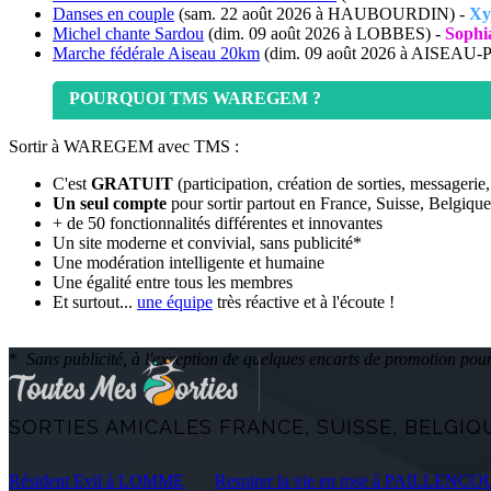
Danses en couple
(sam. 22 août 2026 à HAUBOURDIN) -
Xy
Michel chante Sardou
(dim. 09 août 2026 à LOBBES) -
Sophi
Marche fédérale Aiseau 20km
(dim. 09 août 2026 à AISEAU
POURQUOI TMS WAREGEM ?
Sortir à WAREGEM avec TMS :
C'est
GRATUIT
(participation, création de sorties, messagerie,
Un seul compte
pour sortir partout en France, Suisse, Belgique,
+ de 50 fonctionnalités différentes et innovantes
Un site moderne et convivial, sans publicité
*
Une modération intelligente et humaine
Une égalité entre tous les membres
Et surtout...
une équipe
très réactive et à l'écoute !
*
Sans publicité, à l'exception de quelques encarts de promotion pou
SORTIES AMICALES FRANCE, SUISSE, BELGIQU
Résident Evil à LOMME
Respirer la vie en rose à PAILLENC