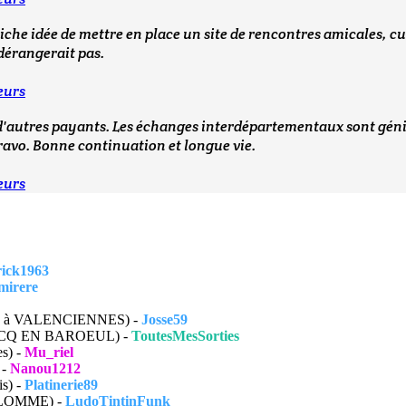
iche idée de mettre en place un site de rencontres amicales, cul
dérangerait pas.
eurs
'autres payants. Les échanges interdépartementaux sont géniaux
Bravo. Bonne continuation et longue vie.
eurs
rick1963
mirere
026 à VALENCIENNES) -
Josse59
ARCQ EN BAROEUL) -
ToutesMesSorties
es) -
Mu_riel
 -
Nanou1212
is) -
Platinerie89
à LOMME) -
LudoTintinFunk