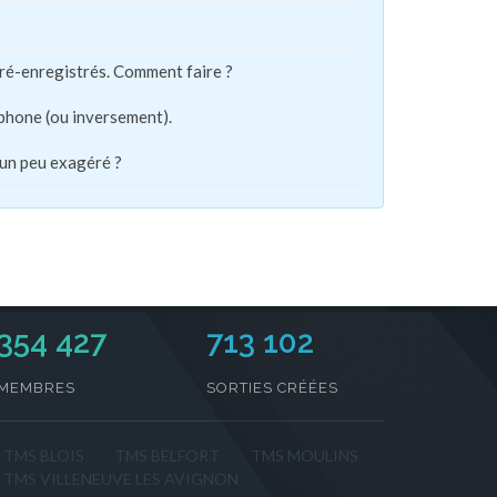
pré-enregistrés. Comment faire ?
phone (ou inversement).
 un peu exagéré ?
354 427
713 102
MEMBRES
SORTIES CRÉÉES
TMS BLOIS
TMS BELFORT
TMS MOULINS
TMS VILLENEUVE LES AVIGNON