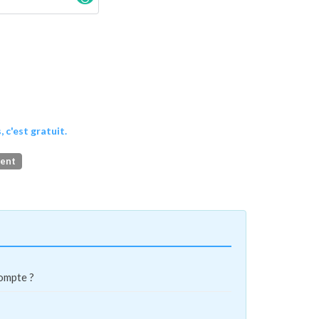
, c'est gratuit.
ment
compte ?