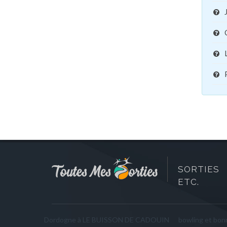
SORTIES 
ETC.
Dordogne à LE BUISSON DE CADOUIN
bowling et bo