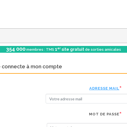
354 000
er
1
site gratuit
membres : TMS
de sorties amicales
e connecte à mon compte
ADRESSE MAIL
MOT DE PASSE