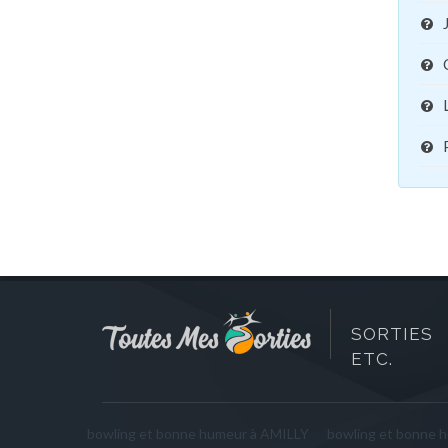
SORTIES 
ETC.
bowling et bonne humeur à AMILLY
bowling et bonne 