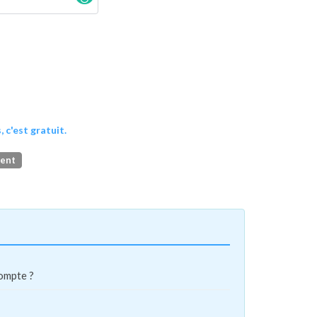
, c'est gratuit.
ment
compte ?