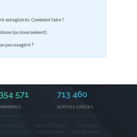
pré-enregistrés. Comment faire ?
phone (ou inversement).
 un peu exagéré ?
354 571
713 460
MEMBRES
SORTIES CRÉÉES
TMS HALLE
TMS BASTOGNE
TMS GENT
TMS OUPEYE
TMS VERVIERS
TMS BERTRIX