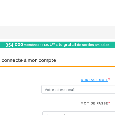
354 000
er
1
site gratuit
membres : TMS
de sorties amicales
e connecte à mon compte
ADRESSE MAIL
MOT DE PASSE