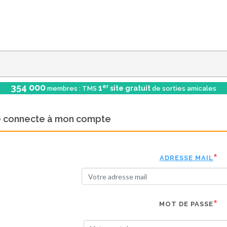
354 000
er
1
site gratuit
membres : TMS
de sorties amicales
e connecte à mon compte
ADRESSE MAIL
MOT DE PASSE