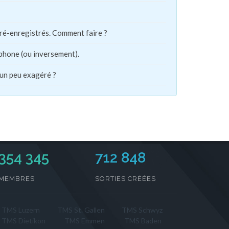
pré-enregistrés. Comment faire ?
phone (ou inversement).
 un peu exagéré ?
354 345
712 848
MEMBRES
SORTIES CRÉÉES
TMS Luzern
TMS St. Gallen
TMS Schwyz
TMS Dietikon
TMS Emmen
TMS Baden