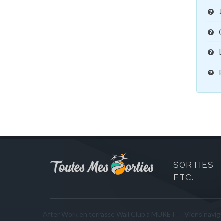
SORTIES 
ETC.
After Work en terrasse Wall Club à MURET
Viens navigu