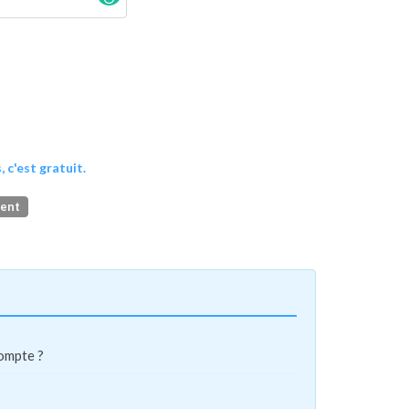
, c'est gratuit.
ment
compte ?