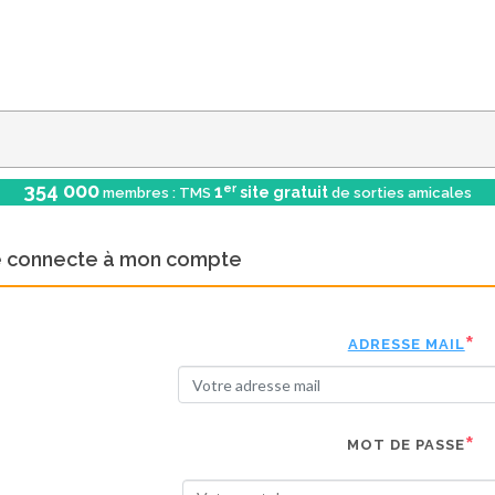
354 000
er
1
site gratuit
membres : TMS
de sorties amicales
e connecte à mon compte
ADRESSE MAIL
MOT DE PASSE