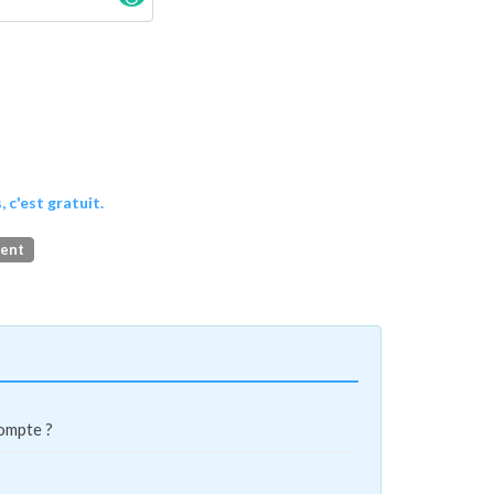
, c'est gratuit.
ment
compte ?