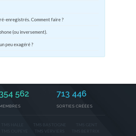
pré-enregistrés. Comment faire ?
phone (ou inversement).
 un peu exagéré ?
354 562
713 446
MEMBRES
SORTIES CRÉÉES
TMS HALLE
TMS BASTOGNE
TMS GENT
TMS OUPEYE
TMS VERVIERS
TMS BERTRIX