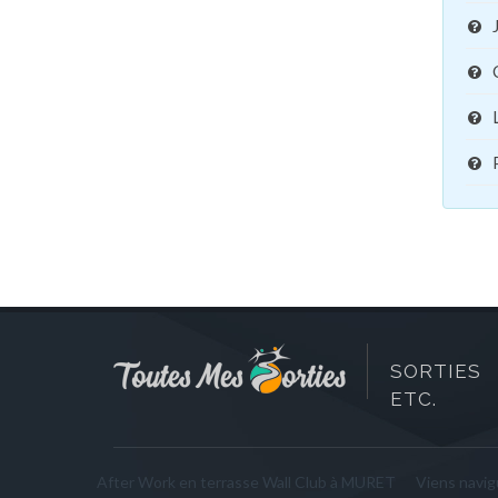
SORTIES 
ETC.
After Work en terrasse Wall Club à MURET
Viens navigu