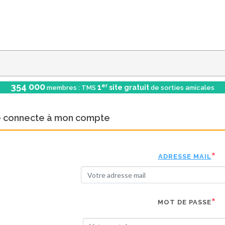
354 000
er
1
site gratuit
membres : TMS
de sorties amicales
e connecte à mon compte
ADRESSE MAIL
MOT DE PASSE