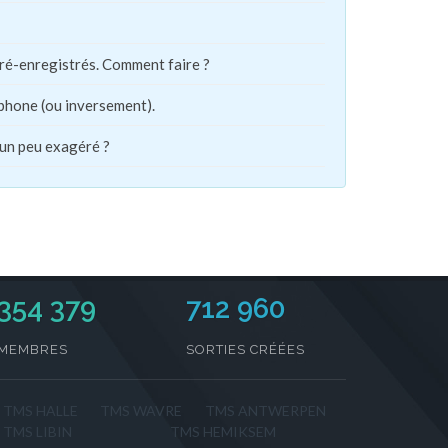
pré-enregistrés. Comment faire ?
phone (ou inversement).
 un peu exagéré ?
354 379
712 960
MEMBRES
SORTIES CRÉÉES
TMS HALLE
TMS WAVRE
TMS ANTWERPEN
TMS LIBIN
TMS HEMIKSEM