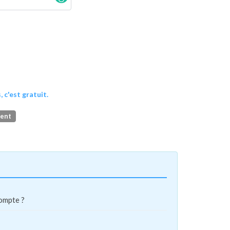
, c'est gratuit.
ment
compte ?