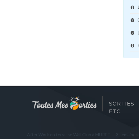
SORTIES 
ETC.
After Work en terrasse Wall Club à MURET
3 semaines